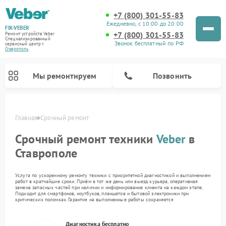
+7 (800) 301-55-83
Ежедневно, с 10:00 до 20:00
FIX-VEBER
+7 (800) 301-55-83
Ремонт устройств Veber
Специализированный
Звонок бесплатный по РФ
cервисный центр г.
Ставрополь
Мы ремонтируем
Позвонить
Главная
Срочный ремонт
Срочный ремонт техники
Veber
в
Ставрополе
Услуга по ускоренному ремонту техники с приоритетной диагностикой и выполнением
работ в кратчайшие сроки. Приём в тот же день или выезд курьера, оперативная
Ремонт прицелов ночного видения Veber
Ремонт оптических прицелов Veber
Ремонт лазерных дальномеров Veber
Ремонт цифровых биноклей Veber
замена запасных частей при наличии и информирование клиента на каждом этапе.
Подходит для смартфонов, ноутбуков, планшетов и бытовой электроники при
критических поломках. Гарантия на выполненные работы сохраняется
Диагностика бесплатно