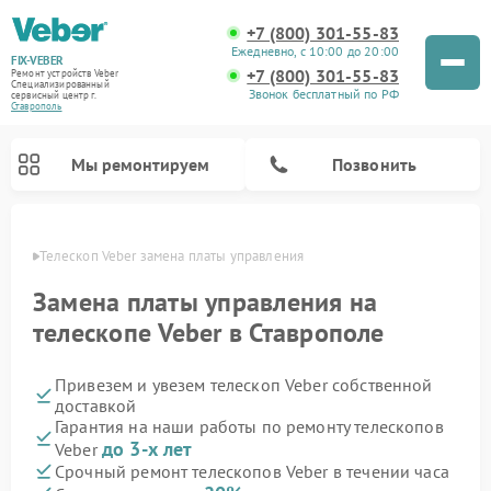
+7 (800) 301-55-83
Ежедневно, с 10:00 до 20:00
FIX-VEBER
+7 (800) 301-55-83
Ремонт устройств Veber
Специализированный
Звонок бесплатный по РФ
cервисный центр г.
Ставрополь
Мы ремонтируем
Позвонить
ополе
Телескоп Veber замена платы управления
Замена платы управления на
телескопе Veber в Ставрополе
Ремонт прицелов ночного видения Veber
Ремонт оптических прицелов Veber
Ремонт цифровых биноклей Veber
Ремонт лазерных дальномеров Veber
Привезем и увезем телескоп Veber собственной
доставкой
Гарантия на наши работы по ремонту телескопов
до 3-х лет
Veber
Срочный ремонт телескопов Veber в течении часа