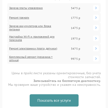
Замена платы управления
3475 р
Ремонт треноги
1775 р
Замена аккумулятора или блока
1475 р
питания
Настройка Wi-Fi и приложений для
1975 р
телескопа
Ремонт электроники (плата, датчики)
3475 р
Комплексный ремонт (механика +
9975 р
оптика)
Цены в прайс-листе указаны ориентировочные, без учета
стоимости запчастей.
Записывайтесь на бесплатную диагностику.
Мы проверим ваше устройство и укажем на неисправность.
Показать все услуги