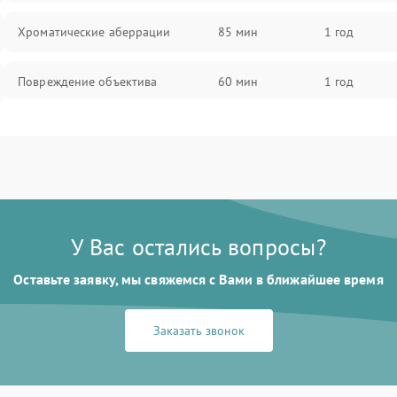
Хроматические аберрации
85 мин
1 год
Повреждение объектива
60 мин
1 год
Поломка окуляра
60 мин
1 год
Повреждение зеркала (для
60 мин
1 год
рефлекторов)
У Вас остались вопросы?
Оставьте заявку, мы свяжемся с Вами в ближайшее время
Заказать звонок