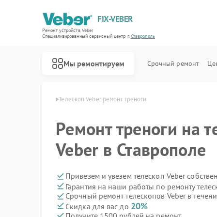
FIX-VEBER
Ремонт устройств Veber
Специализированный cервисный центр г.
Ставрополь
Мы ремонтируем
Срочный ремонт
Це
 Veber в Ставрополе
Телескоп Veber ремонт треноги
Ремонт треноги на т
Veber в Ставрополе
Ремонт оптических прицелов Veber
Ремонт цифровых биноклей Veber
Ремонт прицелов ночного видения Veber
Ремонт лазерных дальномеров Veber
Привезем и увезем телескоп Veber собстве
Гарантия на наши работы по ремонту теле
Срочный ремонт телескопов Veber в течени
20%
Скидка для вас до
Получите 1500 рублей на ремонт