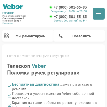
+7 (800) 301-55-83
Ежедневно, с 10:00 до 20:00
FIX-VEBER
+7 (800) 301-55-83
Ремонт устройств Veber
Специализированный
Звонок бесплатный по РФ
cервисный центр г.
Ставрополь
Мы ремонтируем
Позвонить
ополе
Телескоп Veber поломка ручек регулировки
Телескоп
Veber
Поломка ручек регулировки
Ремонт прицелов ночного видения Veber
Ремонт оптических прицелов Veber
Ремонт цифровых биноклей Veber
Ремонт лазерных дальномеров Veber
Бесплатная диагностика
даже при отказе от
ремонта
Привезем и увезем телескоп Veber собственной
доставкой
Гарантия на наши работы по ремонту телескопов