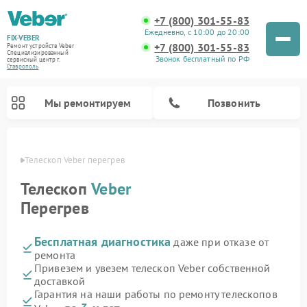
+7 (800) 301-55-83
Ежедневно, с 10:00 до 20:00
FIX-VEBER
+7 (800) 301-55-83
Ремонт устройств Veber
Специализированный
Звонок бесплатный по РФ
cервисный центр г.
Ставрополь
Мы ремонтируем
Позвонить
ополе
Телескоп Veber перегрев
Телескоп
Veber
Перегрев
Ремонт прицелов ночного видения Veber
Ремонт оптических прицелов Veber
Ремонт цифровых биноклей Veber
Ремонт лазерных дальномеров Veber
Бесплатная диагностика
даже при отказе от
ремонта
Привезем и увезем телескоп Veber собственной
доставкой
Гарантия на наши работы по ремонту телескопов