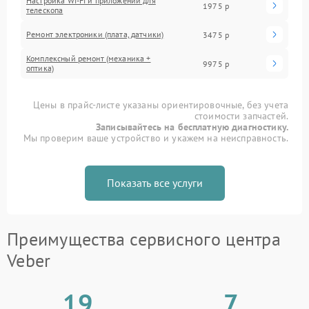
Настройка Wi-Fi и приложений для
1975 р
телескопа
Ремонт электроники (плата, датчики)
3475 р
Комплексный ремонт (механика +
9975 р
оптика)
Цены в прайс-листе указаны ориентировочные, без учета
стоимости запчастей.
Записывайтесь на бесплатную диагностику.
Мы проверим ваше устройство и укажем на неисправность.
Показать все услуги
Преимущества сервисного центра
Veber
19
7