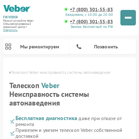
+7 (800) 301-55-83
Ежедневно, с 10:00 до 20:00
FIX-VEBER
+7 (800) 301-55-83
Ремонт устройств Veber
Специализированный
Звонок бесплатный по РФ
cервисный центр г.
Ставрополь
Мы ремонтируем
Позвонить
ополе
Телескоп Veber неисправность системы автонаведения
Телескоп
Veber
Неисправность системы
Ремонт прицелов ночного видения Veber
Ремонт оптических прицелов Veber
Ремонт цифровых биноклей Veber
Ремонт лазерных дальномеров Veber
автонаведения
Бесплатная диагностика
даже при отказе от
ремонта
Привезем и увезем телескоп Veber собственной
доставкой