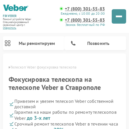
+7 (800) 301-55-83
Ежедневно, с 10:00 до 20:00
FIX-VEBER
+7 (800) 301-55-83
Ремонт устройств Veber
Специализированный
Звонок бесплатный по РФ
cервисный центр г.
Ставрополь
Мы ремонтируем
Позвонить
ополе
Телескоп Veber фокусировка телескопа
Фокусировка телескопа на
телескопе Veber в Ставрополе
Ремонт прицелов ночного видения Veber
Ремонт оптических прицелов Veber
Ремонт цифровых биноклей Veber
Ремонт лазерных дальномеров Veber
Привезем и увезем телескоп Veber собственной
доставкой
Гарантия на наши работы по ремонту телескопов
до 3-х лет
Veber
Срочный ремонт телескопов Veber в течении часа