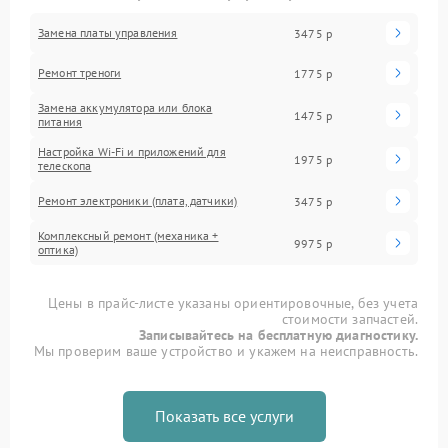
Замена платы управления
3475 р
Ремонт треноги
1775 р
Замена аккумулятора или блока
1475 р
питания
Настройка Wi-Fi и приложений для
1975 р
телескопа
Ремонт электроники (плата, датчики)
3475 р
Комплексный ремонт (механика +
9975 р
оптика)
Цены в прайс-листе указаны ориентировочные, без учета
стоимости запчастей.
Записывайтесь на бесплатную диагностику.
Мы проверим ваше устройство и укажем на неисправность.
Показать все услуги