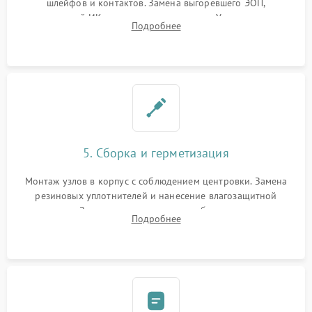
шлейфов и контактов. Замена выгоревшего ЭОП,
неисправной ИК-подсветки или матрицы. Ультразвуковая
Подробнее
очистка плат и удаление загрязнений с линз объектива и
окуляра спецрастворами.
5. Сборка и герметизация
Монтаж узлов в корпус с соблюдением центровки. Замена
резиновых уплотнителей и нанесение влагозащитной
смазки. Заполнение внутреннего объема прицела
Подробнее
осушенным азотом для предотвращения запотевания оптики
при перепадах температур.