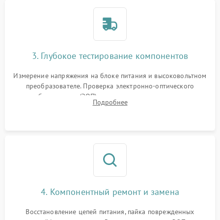
3. Глубокое тестирование компонентов
Измерение напряжения на блоке питания и высоковольтном
преобразователе. Проверка электронно-оптического
преобразователя (ЭОП) на стенде на предмет эмиссии,
Подробнее
шумов и засветок. Диагностика микросхем цифровых
моделей под микроскопом.
4. Компонентный ремонт и замена
Восстановление цепей питания, пайка поврежденных