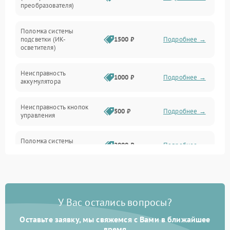
преобразователя)
Прочие неисправности
Поломка системы
подсветки (ИК-
1500 ₽
Подробнее →
Оптика
осветителя)
Неисправность
1000 ₽
Подробнее →
аккумулятора
Неисправность кнопок
500 ₽
Подробнее →
управления
Поломка системы
2000 ₽
Подробнее →
стабилизации
Повреждение системы
1000 ₽
Подробнее →
защиты от перегрузок
У Вас остались вопросы?
Неисправность системы
автоматического
1000 ₽
Подробнее →
Оставьте заявку, мы свяжемся с Вами в ближайшее
отключения
время