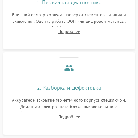
1. Первичная диагностика
Внешний осмотр корпуса, проверка элементов питания и
включения. Оценка работы ЭОП или цифровой матрицы,
проверка встроенной ИК-подсветки и механизма выверки
Подробнее
прицельной сетки. Выявление видимых дефектов оптики и
артефактов изображения.
2. Разборка и дефектовка
Аккуратное вскрытие герметичного корпуса спецключом.
Демонтаж электронного блока, высоковольтного
преобразователя и оптической системы. Осмотр контактов
Подробнее
на окисление и проверка целостности уплотнительных
колец влагозащиты.