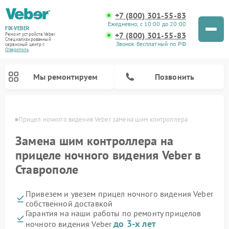
+7 (800) 301-55-83
Ежедневно, с 10:00 до 20:00
FIX-VEBER
+7 (800) 301-55-83
Ремонт устройств Veber
Специализированный
Звонок бесплатный по РФ
cервисный центр г.
Ставрополь
Мы ремонтируем
Позвонить
ополе
Прицел ночного видения Veber замена шим контроллера
Замена шим контроллера на
прицеле ночного видения Veber в
Ремонт оптических прицелов Veber
Ремонт цифровых биноклей Veber
Ремонт лазерных дальномеров Veber
Ставрополе
Привезем и увезем прицел ночного видения Veber
собственной доставкой
Гарантия на наши работы по ремонту прицелов
до 3-х лет
ночного видения Veber