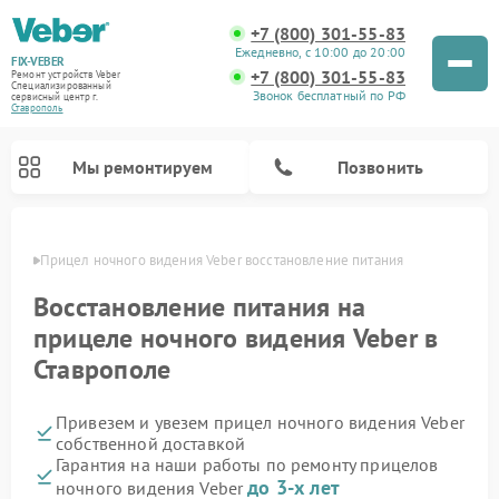
+7 (800) 301-55-83
Ежедневно, с 10:00 до 20:00
FIX-VEBER
+7 (800) 301-55-83
Ремонт устройств Veber
Специализированный
Звонок бесплатный по РФ
cервисный центр г.
Ставрополь
Мы ремонтируем
Позвонить
ополе
Прицел ночного видения Veber восстановление питания
Восстановление питания на
прицеле ночного видения Veber в
Ремонт оптических прицелов Veber
Ремонт цифровых биноклей Veber
Ремонт лазерных дальномеров Veber
Ставрополе
Привезем и увезем прицел ночного видения Veber
собственной доставкой
Гарантия на наши работы по ремонту прицелов
до 3-х лет
ночного видения Veber