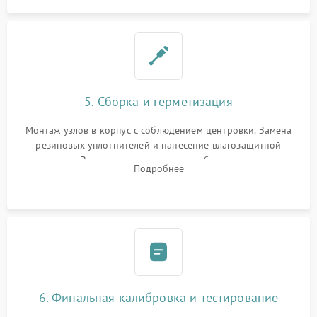
5. Сборка и герметизация
Монтаж узлов в корпус с соблюдением центровки. Замена
резиновых уплотнителей и нанесение влагозащитной
смазки. Заполнение внутреннего объема прицела
Подробнее
осушенным азотом для предотвращения запотевания оптики
при перепадах температур.
6. Финальная калибровка и тестирование