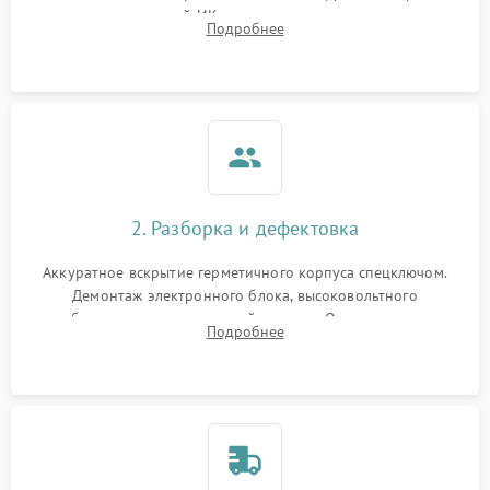
проверка встроенной ИК-подсветки и механизма выверки
Подробнее
прицельной сетки. Выявление видимых дефектов оптики и
артефактов изображения.
2. Разборка и дефектовка
Аккуратное вскрытие герметичного корпуса спецключом.
Демонтаж электронного блока, высоковольтного
преобразователя и оптической системы. Осмотр контактов
Подробнее
на окисление и проверка целостности уплотнительных
колец влагозащиты.