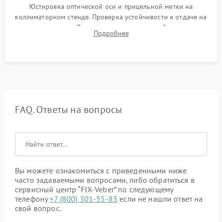
Юстировка оптической оси и прицельной метки на
коллиматорном стенде. Проверка устойчивости к отдаче на
ударном стенде. Тестирование качества изображения в
Подробнее
темноте, дальности обнаружения и корректной работы всех
режимов прицела.
FAQ. Ответы на вопросы
Вы можете ознакомиться с приведенными ниже
часто задаваемыми вопросами, либо обратиться в
сервисный центр “FIX-Veber” по следующему
телефону
+7 (800) 301-55-83
если не нашли ответ на
свой вопрос.