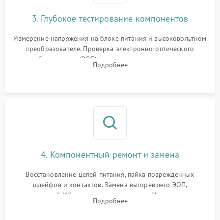
3. Глубокое тестирование компонентов
Измерение напряжения на блоке питания и высоковольтном
преобразователе. Проверка электронно-оптического
преобразователя (ЭОП) на стенде на предмет эмиссии,
Подробнее
шумов и засветок. Диагностика микросхем цифровых
моделей под микроскопом.
4. Компонентный ремонт и замена
Восстановление цепей питания, пайка поврежденных
шлейфов и контактов. Замена выгоревшего ЭОП,
неисправной ИК-подсветки или матрицы. Ультразвуковая
Подробнее
очистка плат и удаление загрязнений с линз объектива и
окуляра спецрастворами.