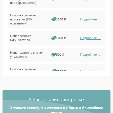
преобразователя)
Прочие неисправности
Поломка системы
подсветки (ИК-
1500 ₽
Подробнее →
Оптика
осветителя)
Неисправность
1000 ₽
Подробнее →
аккумулятора
Неисправность кнопок
500 ₽
Подробнее →
управления
Поломка системы
2000 ₽
Подробнее →
стабилизации
Повреждение системы
1000 ₽
Подробнее →
защиты от перегрузок
У Вас остались вопросы?
Неисправность системы
автоматического
1000 ₽
Подробнее →
Оставьте заявку, мы свяжемся с Вами в ближайшее
отключения
время