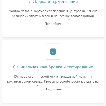
5. Сборка и герметизация
Монтаж узлов в корпус с соблюдением центровки. Замена
резиновых уплотнителей и нанесение влагозащитной
смазки. Заполнение внутреннего объема прицела
Подробнее
осушенным азотом для предотвращения запотевания оптики
при перепадах температур.
6. Финальная калибровка и тестирование
Юстировка оптической оси и прицельной метки на
коллиматорном стенде. Проверка устойчивости к отдаче на
ударном стенде. Тестирование качества изображения в
Подробнее
темноте, дальности обнаружения и корректной работы всех
режимов прицела.