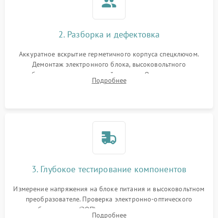
2. Разборка и дефектовка
Аккуратное вскрытие герметичного корпуса спецключом.
Демонтаж электронного блока, высоковольтного
преобразователя и оптической системы. Осмотр контактов
Подробнее
на окисление и проверка целостности уплотнительных
колец влагозащиты.
3. Глубокое тестирование компонентов
Измерение напряжения на блоке питания и высоковольтном
преобразователе. Проверка электронно-оптического
преобразователя (ЭОП) на стенде на предмет эмиссии,
Подробнее