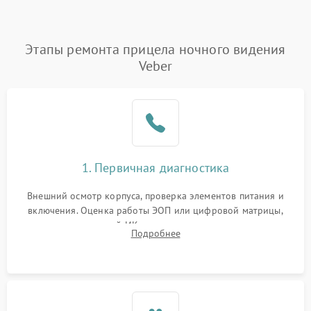
Этапы ремонта прицела ночного видения
Veber
1. Первичная диагностика
Внешний осмотр корпуса, проверка элементов питания и
включения. Оценка работы ЭОП или цифровой матрицы,
проверка встроенной ИК-подсветки и механизма выверки
Подробнее
прицельной сетки. Выявление видимых дефектов оптики и
артефактов изображения.