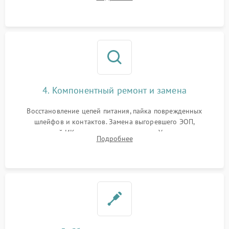
шумов и засветок. Диагностика микросхем цифровых
моделей под микроскопом.
4. Компонентный ремонт и замена
Восстановление цепей питания, пайка поврежденных
шлейфов и контактов. Замена выгоревшего ЭОП,
неисправной ИК-подсветки или матрицы. Ультразвуковая
Подробнее
очистка плат и удаление загрязнений с линз объектива и
окуляра спецрастворами.