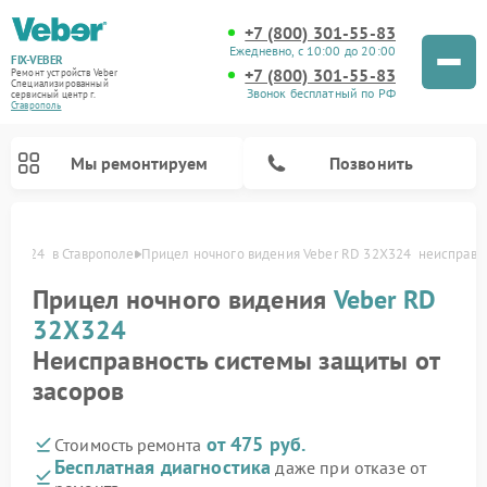
+7 (800) 301-55-83
Ежедневно, с 10:00 до 20:00
FIX-VEBER
+7 (800) 301-55-83
Ремонт устройств Veber
Специализированный
Звонок бесплатный по РФ
cервисный центр г.
Ставрополь
Мы ремонтируем
Позвонить
32X324  в Ставрополе
Прицел ночного видения Veber RD 32X324  неисправн
Прицел ночного видения
Veber RD
32X324
Ремонт оптических прицелов Veber
Ремонт цифровых биноклей Veber
Ремонт лазерных дальномеров Veber
Неисправность системы защиты от
засоров
от 475 руб.
Стоимость ремонта
Бесплатная диагностика
даже при отказе от