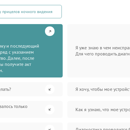
у прицелов ночного видения
тику и последующий
Я уже знаю в чем неиспра
ряд с указанием
Для чего проводить диагн
во. Далее, после
ы получите акт
н.
лать?
Я хочу, чтобы мое устрой
валось только
Как я узнаю, что мое устр
Диагностика проводится 