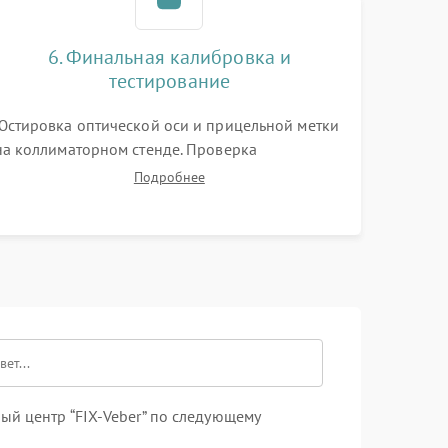
6. Финальная калибровка и
тестирование
Юстировка оптической оси и прицельной метки
на коллиматорном стенде. Проверка
устойчивости к отдаче на ударном стенде.
Подробнее
Тестирование качества изображения в темноте,
дальности обнаружения и корректной работы
всех режимов прицела.
ый центр “FIX-Veber” по следующему