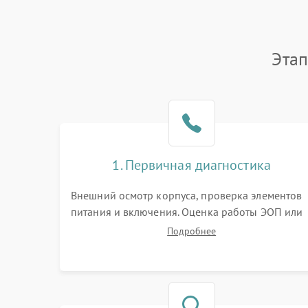
Этап
1. Первичная диагностика
Внешний осмотр корпуса, проверка элементов
питания и включения. Оценка работы ЭОП или
цифровой матрицы, проверка встроенной ИК-
Подробнее
подсветки и механизма выверки прицельной
сетки. Выявление видимых дефектов оптики и
артефактов изображения.