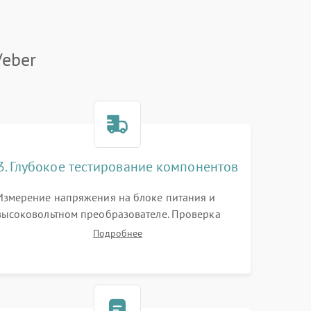
Veber
3. Глубокое тестирование компонентов
Измерение напряжения на блоке питания и
высоковольтном преобразователе. Проверка
электронно-оптического преобразователя (ЭОП)
Подробнее
на стенде на предмет эмиссии, шумов и
засветок. Диагностика микросхем цифровых
моделей под микроскопом.