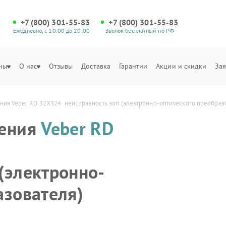
+7 (800) 301-55-83
+7 (800) 301-55-83
Ежедневно, с 10:00 до 20:00
Звонок бесплатный по РФ
ны
О нас
Отзывы
Доставка
Гарантии
Акции и скидки
Зая
ния Veber RD 32X324  неисправность эоп (электронно-оптического преобраз
дения
Veber RD
(электронно-
азователя)