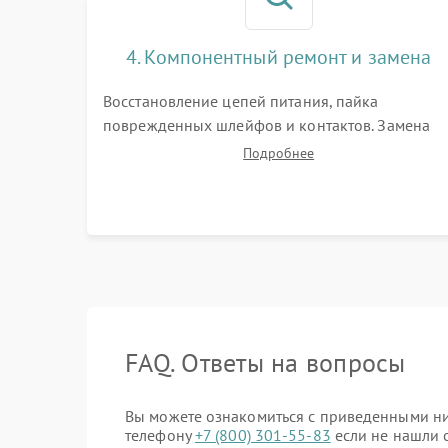
4. Компонентный ремонт и замена
Восстановление цепей питания, пайка
поврежденных шлейфов и контактов. Замена
выгоревшего ЭОП, неисправной ИК-подсветки
Подробнее
или матрицы. Ультразвуковая очистка плат и
удаление загрязнений с линз объектива и
окуляра спецрастворами.
FAQ. Ответы на вопросы
Вы можете ознакомиться с приведенными ниж
телефону
+7 (800) 301-55-83
если не нашли о