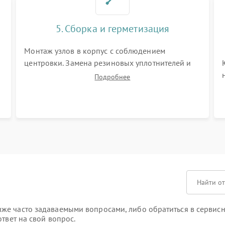
5. Сборка и герметизация
Монтаж узлов в корпус с соблюдением
центровки. Замена резиновых уплотнителей и
нанесение влагозащитной смазки. Заполнение
Подробнее
внутреннего объема прицела осушенным азотом
для предотвращения запотевания оптики при
перепадах температур.
е часто задаваемыми вопросами, либо обратиться в сервисн
твет на свой вопрос.