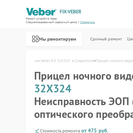
FIX-VEBER
Ремонт устройств Veber
Специализированный cервисный центр г.
Ставрополь
Мы ремонтируем
Срочный ремонт
Це
ицела ночного видения Veber RD 32X324  в Ставрополе
Прицел ночного виде
Прицел ночного ви
32X324
Ремонт оптических прицелов Veber
Ремонт цифровых биноклей Veber
Ремонт лазерных дальномеров Veber
Неисправность ЭОП 
оптического преобр
от 475 руб.
Стоимость ремонта