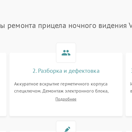
ы ремонта прицела ночного видения 
2. Разборка и дефектовка
Аккуратное вскрытие герметичного корпуса
спецключом. Демонтаж электронного блока,
высоковольтного преобразователя и
Подробнее
оптической системы. Осмотр контактов на
окисление и проверка целостности
уплотнительных колец влагозащиты.