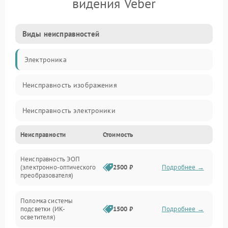
видения Veber
Виды неисправностей
Электроника
Неисправность изображения
Неисправность электроники
Неисправности
Стоимость
Механические повреждения
Неисправность ЭОП
Неисправность управления
(электронно-оптического
2500 ₽
Подробнее →
преобразователя)
Прочие неисправности
Поломка системы
подсветки (ИК-
1500 ₽
Подробнее →
Оптика
осветителя)