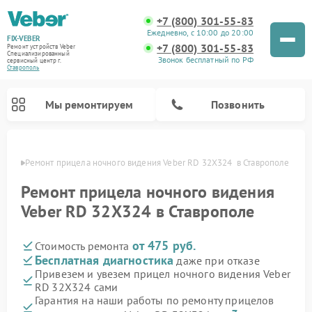
+7 (800) 301-55-83
Ежедневно, с 10:00 до 20:00
FIX-VEBER
+7 (800) 301-55-83
Ремонт устройств Veber
Специализированный
Звонок бесплатный по РФ
cервисный центр г.
Ставрополь
Мы ремонтируем
Позвонить
ополе
Ремонт прицела ночного видения Veber RD 32X324  в Ставрополе
Ремонт прицела ночного видения
Veber RD 32X324 в Ставрополе
Ремонт оптических прицелов Veber
Ремонт цифровых биноклей Veber
Ремонт лазерных дальномеров Veber
от 475 руб.
Стоимость ремонта
Бесплатная диагностика
даже при отказе
Привезем и увезем прицел ночного видения Veber
RD 32X324 сами
Гарантия на наши работы по ремонту прицелов