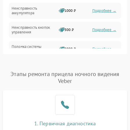
Неисправность
1000 ₽
Подробнее →
аккумулятора
Неисправность кнопок
500 ₽
Подробнее →
управления
Поломка системы
2000 ₽
Подробнее →
стабилизации
Повреждение системы
1000 ₽
Подробнее →
защиты от перегрузок
Этапы ремонта прицела ночного видения
Veber
Неисправность системы
автоматического
1000 ₽
Подробнее →
отключения
Поломка системы защиты
1000 ₽
Подробнее →
от короткого замыкания
1. Первичная диагностика
Повреждение системы