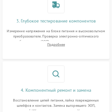
3. Глубокое тестирование компонентов
Измерение напряжения на блоке питания и высоковольтном
преобразователе. Проверка электронно-оптического
преобразователя (ЭОП) на стенде на предмет эмиссии,
Подробнее
шумов и засветок. Диагностика микросхем цифровых
моделей под микроскопом.
4. Компонентный ремонт и замена
Восстановление цепей питания, пайка поврежденных
шлейфов и контактов. Замена выгоревшего ЭОП,
неисправной ИК-подсветки или матрицы. Ультразвуковая