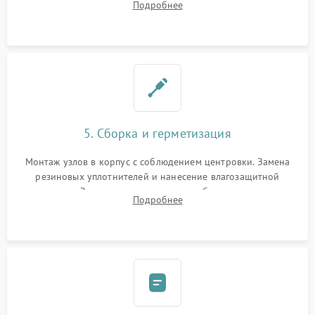
Подробнее
очистка плат и удаление загрязнений с линз объектива и
окуляра спецрастворами.
5. Сборка и герметизация
Монтаж узлов в корпус с соблюдением центровки. Замена
резиновых уплотнителей и нанесение влагозащитной
смазки. Заполнение внутреннего объема прицела
Подробнее
осушенным азотом для предотвращения запотевания оптики
при перепадах температур.