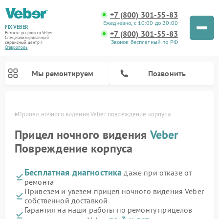
+7 (800) 301-55-83
Ежедневно, с 10:00 до 20:00
FIX-VEBER
+7 (800) 301-55-83
Ремонт устройств Veber
Специализированный
Звонок бесплатный по РФ
cервисный центр г.
Ставрополь
Мы ремонтируем
Позвонить
ополе
Прицел ночного видения Veber повреждение корпуса
Прицел ночного видения
Veber
Повреждение корпуса
Ремонт оптических прицелов Veber
Ремонт цифровых биноклей Veber
Ремонт лазерных дальномеров Veber
Бесплатная диагностика
даже при отказе от
ремонта
Привезем и увезем прицел ночного видения Veber
собственной доставкой
Гарантия на наши работы по ремонту прицелов