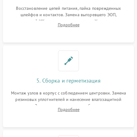
Восстановление цепей питания, пайка поврежденных
шлейфов и контактов. Замена выгоревшего ЭОП,
неисправной ИК-подсветки или матрицы. Ультразвуковая
Подробнее
очистка плат и удаление загрязнений с линз объектива и
окуляра спецрастворами.
5. Сборка и герметизация
Монтаж узлов в корпус с соблюдением центровки. Замена
резиновых уплотнителей и нанесение влагозащитной
смазки. Заполнение внутреннего объема прицела
Подробнее
осушенным азотом для предотвращения запотевания оптики
при перепадах температур.