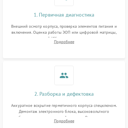
1. Первичная диагностика
Внешний осмотр корпуса, проверка элементов питания и
включения. Оценка работы ЭОП или цифровой матрицы,
проверка встроенной ИК-подсветки и механизма выверки
Подробнее
прицельной сетки. Выявление видимых дефектов оптики и
артефактов изображения.
2. Разборка и дефектовка
Аккуратное вскрытие герметичного корпуса спецключом.
Демонтаж электронного блока, высоковольтного
преобразователя и оптической системы. Осмотр контактов
Подробнее
на окисление и проверка целостности уплотнительных