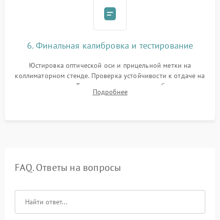
6. Финальная калибровка и тестирование
Юстировка оптической оси и прицельной метки на
коллиматорном стенде. Проверка устойчивости к отдаче на
ударном стенде. Тестирование качества изображения в
Подробнее
темноте, дальности обнаружения и корректной работы всех
режимов прицела.
FAQ. Ответы на вопросы