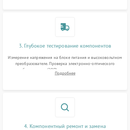
колец влагозащиты.
3. Глубокое тестирование компонентов
Измерение напряжения на блоке питания и высоковольтном
преобразователе. Проверка электронно-оптического
преобразователя (ЭОП) на стенде на предмет эмиссии,
Подробнее
шумов и засветок. Диагностика микросхем цифровых
моделей под микроскопом.
4. Компонентный ремонт и замена