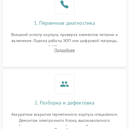
1. Первичная диагностика
Внешний осмотр корпуса, проверка элементов питания и
включения. Оценка работы ЭОП или цифровой матрицы,
проверка встроенной ИК-подсветки и механизма выверки
Подробнее
прицельной сетки. Выявление видимых дефектов оптики и
артефактов изображения.
2. Разборка и дефектовка
Аккуратное вскрытие герметичного корпуса спецключом.
Демонтаж электронного блока, высоковольтного
преобразователя и оптической системы. Осмотр контактов