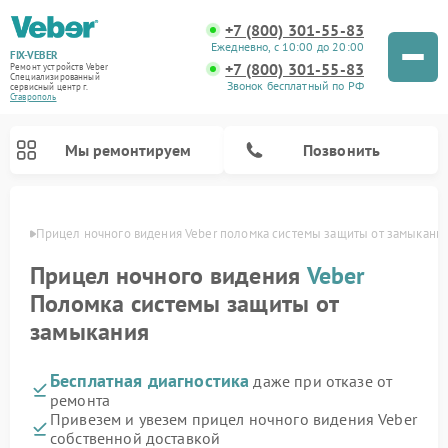
+7 (800) 301-55-83
Ежедневно, с 10:00 до 20:00
FIX-VEBER
+7 (800) 301-55-83
Ремонт устройств Veber
Специализированный
Звонок бесплатный по РФ
cервисный центр г.
Ставрополь
Мы ремонтируем
Позвонить
ополе
Прицел ночного видения Veber поломка системы защиты от замыкани
Прицел ночного видения
Veber
Поломка системы защиты от
Ремонт оптических прицелов Veber
Ремонт цифровых биноклей Veber
Ремонт лазерных дальномеров Veber
замыкания
Бесплатная диагностика
даже при отказе от
ремонта
Привезем и увезем прицел ночного видения Veber
собственной доставкой