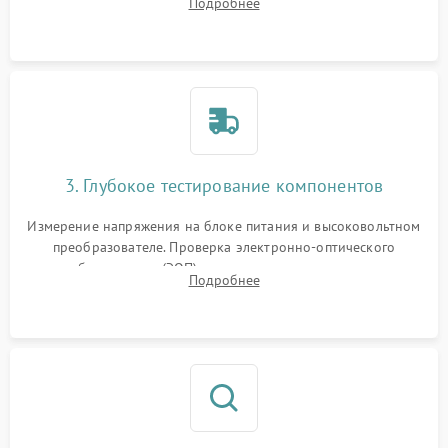
Подробнее
на окисление и проверка целостности уплотнительных
колец влагозащиты.
3. Глубокое тестирование компонентов
Измерение напряжения на блоке питания и высоковольтном
преобразователе. Проверка электронно-оптического
преобразователя (ЭОП) на стенде на предмет эмиссии,
Подробнее
шумов и засветок. Диагностика микросхем цифровых
моделей под микроскопом.