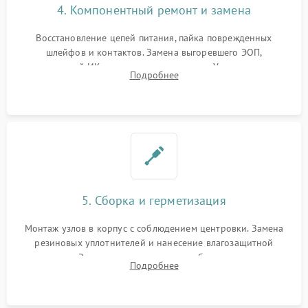
4. Компонентный ремонт и замена
Восстановление цепей питания, пайка поврежденных
шлейфов и контактов. Замена выгоревшего ЭОП,
неисправной ИК-подсветки или матрицы. Ультразвуковая
Подробнее
очистка плат и удаление загрязнений с линз объектива и
окуляра спецрастворами.
5. Сборка и герметизация
Монтаж узлов в корпус с соблюдением центровки. Замена
резиновых уплотнителей и нанесение влагозащитной
смазки. Заполнение внутреннего объема прицела
Подробнее
осушенным азотом для предотвращения запотевания оптики
при перепадах температур.