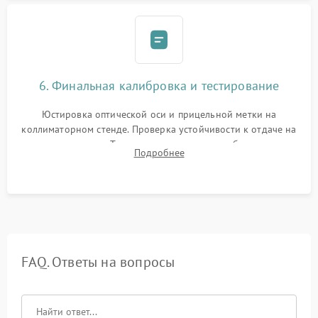
6. Финальная калибровка и тестирование
Юстировка оптической оси и прицельной метки на
коллиматорном стенде. Проверка устойчивости к отдаче на
ударном стенде. Тестирование качества изображения в
Подробнее
темноте, дальности обнаружения и корректной работы всех
режимов прицела.
FAQ. Ответы на вопросы