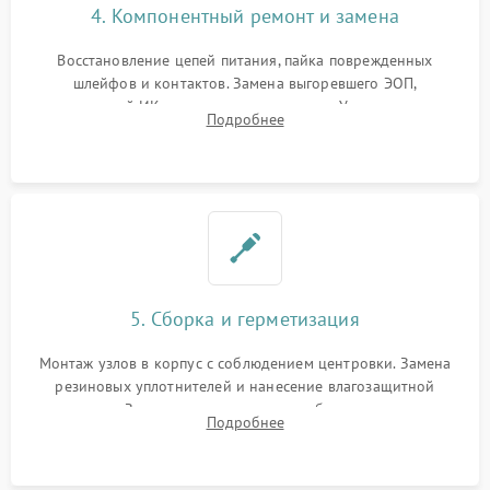
4. Компонентный ремонт и замена
Восстановление цепей питания, пайка поврежденных
шлейфов и контактов. Замена выгоревшего ЭОП,
неисправной ИК-подсветки или матрицы. Ультразвуковая
Подробнее
очистка плат и удаление загрязнений с линз объектива и
окуляра спецрастворами.
5. Сборка и герметизация
Монтаж узлов в корпус с соблюдением центровки. Замена
резиновых уплотнителей и нанесение влагозащитной
смазки. Заполнение внутреннего объема прицела
Подробнее
осушенным азотом для предотвращения запотевания оптики
при перепадах температур.