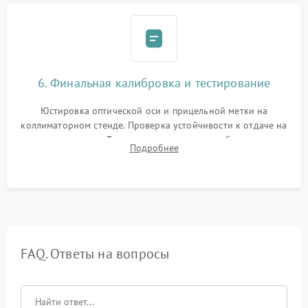
6. Финальная калибровка и тестирование
Юстировка оптической оси и прицельной метки на
коллиматорном стенде. Проверка устойчивости к отдаче на
ударном стенде. Тестирование качества изображения в
Подробнее
темноте, дальности обнаружения и корректной работы всех
режимов прицела.
FAQ. Ответы на вопросы