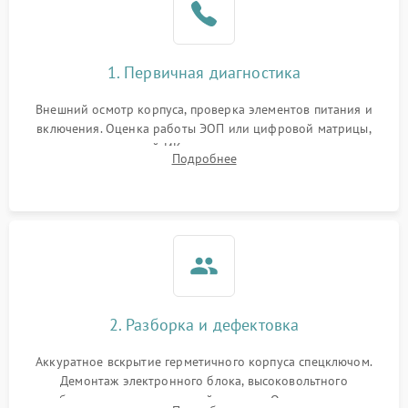
1. Первичная диагностика
Внешний осмотр корпуса, проверка элементов питания и
включения. Оценка работы ЭОП или цифровой матрицы,
проверка встроенной ИК-подсветки и механизма выверки
Подробнее
прицельной сетки. Выявление видимых дефектов оптики и
артефактов изображения.
2. Разборка и дефектовка
Аккуратное вскрытие герметичного корпуса спецключом.
Демонтаж электронного блока, высоковольтного
преобразователя и оптической системы. Осмотр контактов