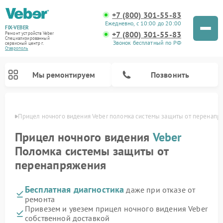
+7 (800) 301-55-83
Ежедневно, с 10:00 до 20:00
FIX-VEBER
+7 (800) 301-55-83
Ремонт устройств Veber
Специализированный
Звонок бесплатный по РФ
cервисный центр г.
Ставрополь
Мы ремонтируем
Позвонить
ополе
Прицел ночного видения Veber поломка системы защиты от перенапр
Прицел ночного видения
Veber
Поломка системы защиты от
Ремонт оптических прицелов Veber
Ремонт цифровых биноклей Veber
Ремонт лазерных дальномеров Veber
перенапряжения
Бесплатная диагностика
даже при отказе от
ремонта
Привезем и увезем прицел ночного видения Veber
собственной доставкой