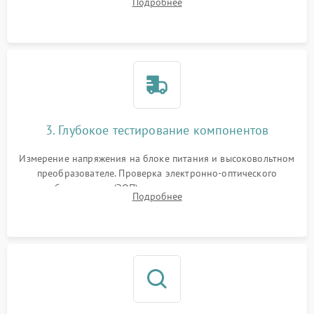
Подробнее
на окисление и проверка целостности уплотнительных
колец влагозащиты.
3. Глубокое тестирование компонентов
Измерение напряжения на блоке питания и высоковольтном
преобразователе. Проверка электронно-оптического
преобразователя (ЭОП) на стенде на предмет эмиссии,
Подробнее
шумов и засветок. Диагностика микросхем цифровых
моделей под микроскопом.