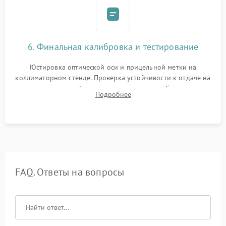
6. Финальная калибровка и тестирование
Юстировка оптической оси и прицельной метки на
коллиматорном стенде. Проверка устойчивости к отдаче на
ударном стенде. Тестирование качества изображения в
Подробнее
темноте, дальности обнаружения и корректной работы всех
режимов прицела.
FAQ. Ответы на вопросы