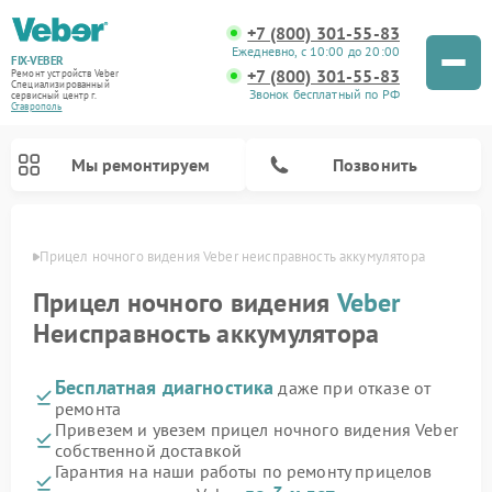
+7 (800) 301-55-83
Ежедневно, с 10:00 до 20:00
FIX-VEBER
+7 (800) 301-55-83
Ремонт устройств Veber
Специализированный
Звонок бесплатный по РФ
cервисный центр г.
Ставрополь
Мы ремонтируем
Позвонить
ополе
Прицел ночного видения Veber неисправность аккумулятора
Прицел ночного видения
Veber
Неисправность аккумулятора
Ремонт оптических прицелов Veber
Ремонт цифровых биноклей Veber
Ремонт лазерных дальномеров Veber
Бесплатная диагностика
даже при отказе от
ремонта
Привезем и увезем прицел ночного видения Veber
собственной доставкой
Гарантия на наши работы по ремонту прицелов