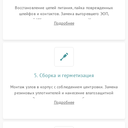
Восстановление цепей питания, пайка поврежденных
шлейфов и контактов. Замена выгоревшего ЭОП,
неисправной ИК-подсветки или матрицы. Ультразвуковая
Подробнее
очистка плат и удаление загрязнений с линз объектива и
окуляра спецрастворами.
5. Сборка и герметизация
Монтаж узлов в корпус с соблюдением центровки. Замена
резиновых уплотнителей и нанесение влагозащитной
смазки. Заполнение внутреннего объема прицела
Подробнее
осушенным азотом для предотвращения запотевания оптики
при перепадах температур.