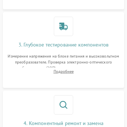
колец влагозащиты.
3. Глубокое тестирование компонентов
Измерение напряжения на блоке питания и высоковольтном
преобразователе. Проверка электронно-оптического
преобразователя (ЭОП) на стенде на предмет эмиссии,
Подробнее
шумов и засветок. Диагностика микросхем цифровых
моделей под микроскопом.
4. Компонентный ремонт и замена