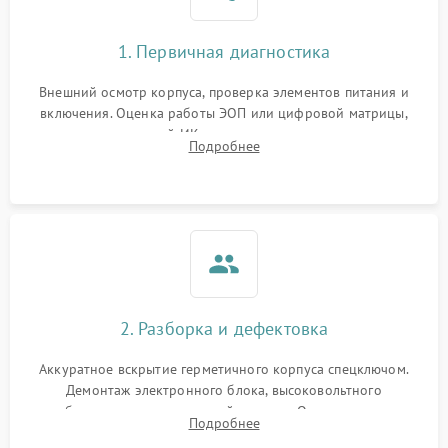
1. Первичная диагностика
Внешний осмотр корпуса, проверка элементов питания и
включения. Оценка работы ЭОП или цифровой матрицы,
проверка встроенной ИК-подсветки и механизма выверки
Подробнее
прицельной сетки. Выявление видимых дефектов оптики и
артефактов изображения.
2. Разборка и дефектовка
Аккуратное вскрытие герметичного корпуса спецключом.
Демонтаж электронного блока, высоковольтного
преобразователя и оптической системы. Осмотр контактов
Подробнее
на окисление и проверка целостности уплотнительных