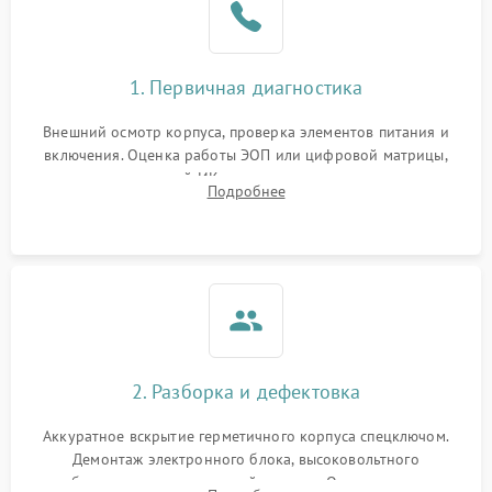
1. Первичная диагностика
Внешний осмотр корпуса, проверка элементов питания и
включения. Оценка работы ЭОП или цифровой матрицы,
проверка встроенной ИК-подсветки и механизма выверки
Подробнее
прицельной сетки. Выявление видимых дефектов оптики и
артефактов изображения.
2. Разборка и дефектовка
Аккуратное вскрытие герметичного корпуса спецключом.
Демонтаж электронного блока, высоковольтного
преобразователя и оптической системы. Осмотр контактов