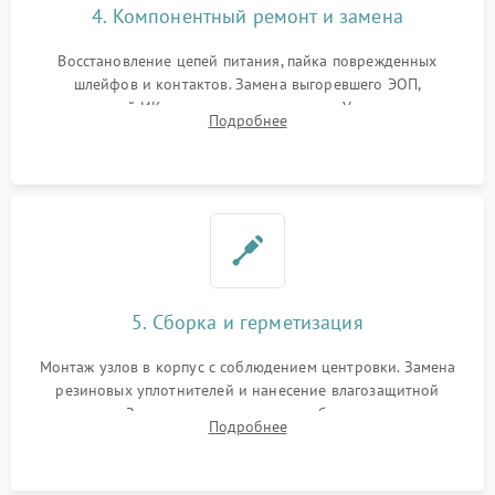
4. Компонентный ремонт и замена
Восстановление цепей питания, пайка поврежденных
шлейфов и контактов. Замена выгоревшего ЭОП,
неисправной ИК-подсветки или матрицы. Ультразвуковая
Подробнее
очистка плат и удаление загрязнений с линз объектива и
окуляра спецрастворами.
5. Сборка и герметизация
Монтаж узлов в корпус с соблюдением центровки. Замена
резиновых уплотнителей и нанесение влагозащитной
смазки. Заполнение внутреннего объема прицела
Подробнее
осушенным азотом для предотвращения запотевания оптики
при перепадах температур.