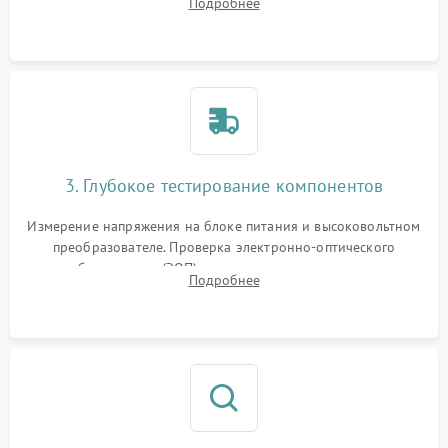
Подробнее
на окисление и проверка целостности уплотнительных
колец влагозащиты.
3. Глубокое тестирование компонентов
Измерение напряжения на блоке питания и высоковольтном
преобразователе. Проверка электронно-оптического
преобразователя (ЭОП) на стенде на предмет эмиссии,
Подробнее
шумов и засветок. Диагностика микросхем цифровых
моделей под микроскопом.