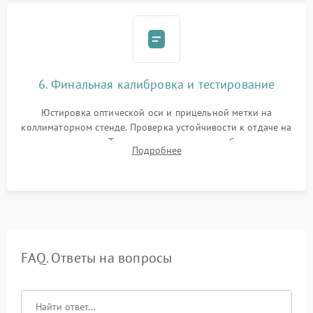
6. Финальная калибровка и тестирование
Юстировка оптической оси и прицельной метки на
коллиматорном стенде. Проверка устойчивости к отдаче на
ударном стенде. Тестирование качества изображения в
Подробнее
темноте, дальности обнаружения и корректной работы всех
режимов прицела.
FAQ. Ответы на вопросы