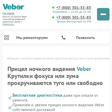
+7 (800) 301-55-83
Ежедневно, с 10:00 до 20:00
FIX-VEBER
+7 (800) 301-55-83
Ремонт устройств Veber
Специализированный
Звонок бесплатный по РФ
cервисный центр г.
Ставрополь
Мы ремонтируем
Позвонить
ополе
Прицел ночного видения Veber крутилки фокуса или зума прокручиваю
Прицел ночного видения
Veber
Крутилки фокуса или зума
Ремонт оптических прицелов Veber
Ремонт цифровых биноклей Veber
Ремонт лазерных дальномеров Veber
прокручиваются туго или свободно
Бесплатная диагностика
даже при отказе от
ремонта
Привезем и увезем прицел ночного видения Veber
собственной доставкой