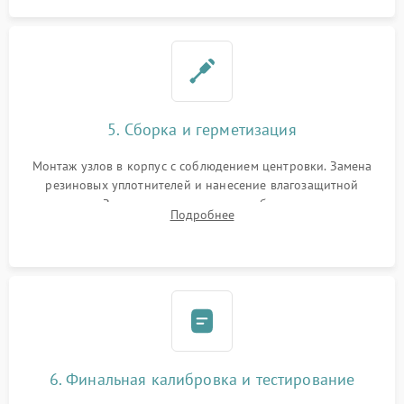
5. Сборка и герметизация
Монтаж узлов в корпус с соблюдением центровки. Замена
резиновых уплотнителей и нанесение влагозащитной
смазки. Заполнение внутреннего объема прицела
Подробнее
осушенным азотом для предотвращения запотевания оптики
при перепадах температур.
6. Финальная калибровка и тестирование