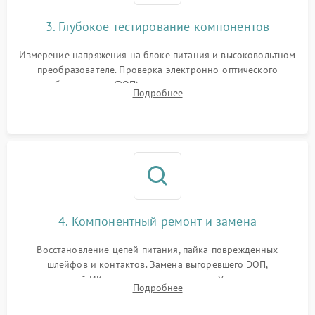
3. Глубокое тестирование компонентов
Измерение напряжения на блоке питания и высоковольтном
преобразователе. Проверка электронно-оптического
преобразователя (ЭОП) на стенде на предмет эмиссии,
Подробнее
шумов и засветок. Диагностика микросхем цифровых
моделей под микроскопом.
4. Компонентный ремонт и замена
Восстановление цепей питания, пайка поврежденных
шлейфов и контактов. Замена выгоревшего ЭОП,
неисправной ИК-подсветки или матрицы. Ультразвуковая
Подробнее
очистка плат и удаление загрязнений с линз объектива и
окуляра спецрастворами.