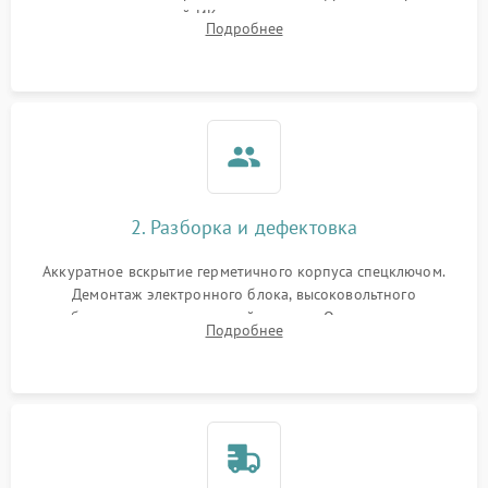
проверка встроенной ИК-подсветки и механизма выверки
Подробнее
прицельной сетки. Выявление видимых дефектов оптики и
артефактов изображения.
2. Разборка и дефектовка
Аккуратное вскрытие герметичного корпуса спецключом.
Демонтаж электронного блока, высоковольтного
преобразователя и оптической системы. Осмотр контактов
Подробнее
на окисление и проверка целостности уплотнительных
колец влагозащиты.