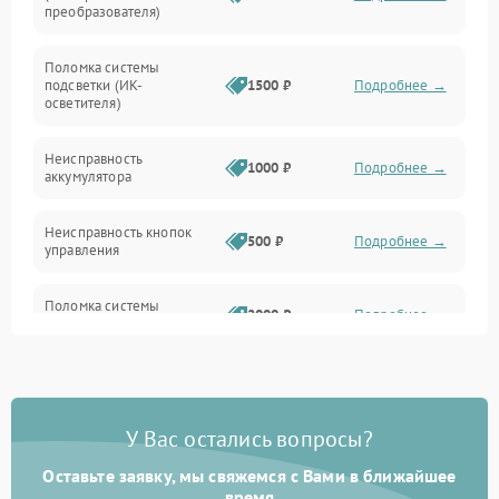
преобразователя)
Прочие неисправности
Поломка системы
подсветки (ИК-
1500 ₽
Подробнее →
Оптика
осветителя)
Неисправность
1000 ₽
Подробнее →
аккумулятора
Неисправность кнопок
500 ₽
Подробнее →
управления
Поломка системы
2000 ₽
Подробнее →
стабилизации
Повреждение системы
1000 ₽
Подробнее →
защиты от перегрузок
У Вас остались вопросы?
Неисправность системы
автоматического
1000 ₽
Подробнее →
Оставьте заявку, мы свяжемся с Вами в ближайшее
отключения
время