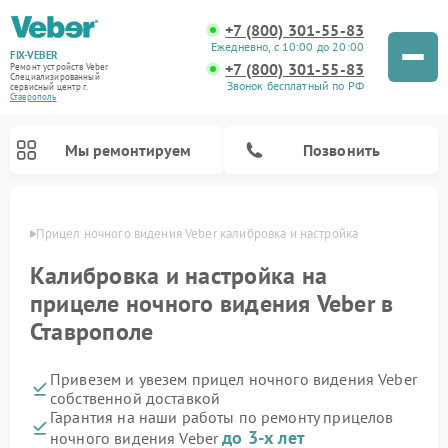
+7 (800) 301-55-83
Ежедневно, с 10:00 до 20:00
FIX-VEBER
+7 (800) 301-55-83
Ремонт устройств Veber
Специализированный
Звонок бесплатный по РФ
cервисный центр г.
Ставрополь
Мы ремонтируем
Позвонить
ополе
Прицел ночного видения Veber калибровка и настройка
Калибровка и настройка на
прицеле ночного видения Veber в
Ремонт оптических прицелов Veber
Ремонт цифровых биноклей Veber
Ремонт лазерных дальномеров Veber
Ставрополе
Привезем и увезем прицел ночного видения Veber
собственной доставкой
Гарантия на наши работы по ремонту прицелов
до 3-х лет
ночного видения Veber