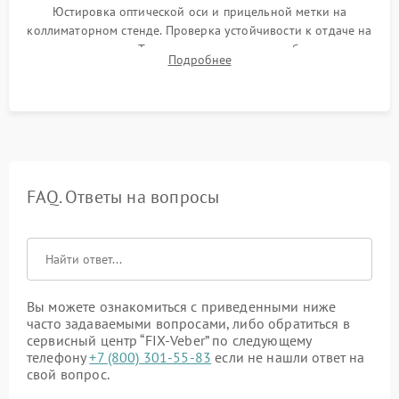
Юстировка оптической оси и прицельной метки на
коллиматорном стенде. Проверка устойчивости к отдаче на
ударном стенде. Тестирование качества изображения в
Подробнее
темноте, дальности обнаружения и корректной работы всех
режимов прицела.
FAQ. Ответы на вопросы
Вы можете ознакомиться с приведенными ниже
часто задаваемыми вопросами, либо обратиться в
сервисный центр “FIX-Veber” по следующему
телефону
+7 (800) 301-55-83
если не нашли ответ на
свой вопрос.