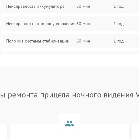
Неисправность аккумулятора
60 мин
1 год
Неисправность кнопок управления
60 мин
1 год
Поломка системы стабилизации
60 мин
1 год
Повреждение системы защиты от
60 мин
1 год
перегрузок
Неисправность системы
60 мин
1 год
автоматического отключения
ы ремонта прицела ночного видения 
Поломка системы защиты от
60 мин
1 год
короткого замыкания
Повреждение системы защиты от
60 мин
1 год
перегрева