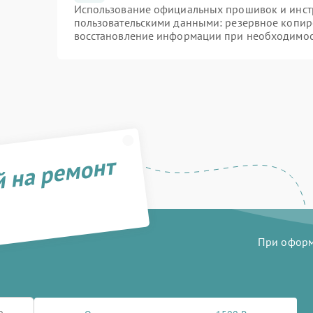
Использование официальных прошивок и инстр
пользовательскими данными: резервное копир
восстановление информации при необходимо
й на ремонт
При оформл