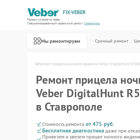
FIX-VEBER
Ремонт устройств Veber
Специализированный cервисный центр г.
Ставрополь
Мы ремонтируем
Срочный ремонт
Це
 Veber в Ставрополе
Ремонт прицела ночного видения Veber DigitalHunt R50X
Ремонт прицела ноч
Veber DigitalHunt R
Ремонт оптических прицелов Veber
Ремонт цифровых биноклей Veber
Ремонт лазерных дальномеров Veber
в Ставрополе
от 475 руб.
Стоимость ремонта
Бесплатная диагностика
даже при отказ
Привезем и увезем прицел ночного видени