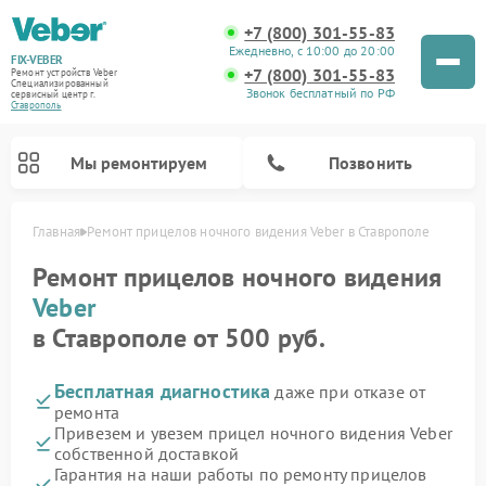
+7 (800) 301-55-83
Ежедневно, с 10:00 до 20:00
FIX-VEBER
+7 (800) 301-55-83
Ремонт устройств Veber
Специализированный
Звонок бесплатный по РФ
cервисный центр г.
Ставрополь
Мы ремонтируем
Позвонить
Главная
Ремонт прицелов ночного видения Veber в Ставрополе
Ремонт прицелов ночного видения
Veber
Ремонт оптических прицелов Veber
Ремонт цифровых биноклей Veber
Ремонт лазерных дальномеров Veber
в Ставрополе от 500 руб.
Бесплатная диагностика
даже при отказе от
ремонта
Привезем и увезем прицел ночного видения Veber
собственной доставкой
Гарантия на наши работы по ремонту прицелов