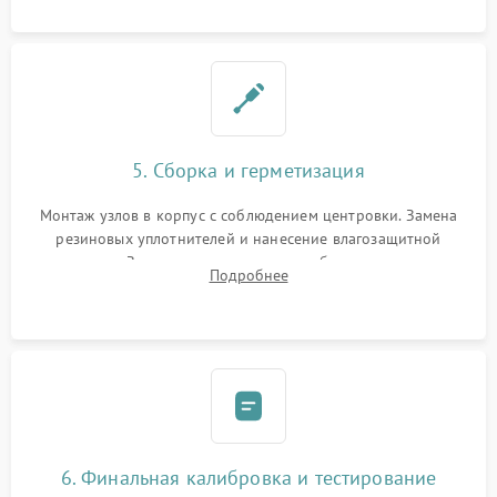
окуляра спецрастворами.
5. Сборка и герметизация
Монтаж узлов в корпус с соблюдением центровки. Замена
резиновых уплотнителей и нанесение влагозащитной
смазки. Заполнение внутреннего объема прицела
Подробнее
осушенным азотом для предотвращения запотевания оптики
при перепадах температур.
6. Финальная калибровка и тестирование