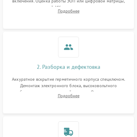
включения. Оценка работы ЭОП или цифровой матрицы,
проверка встроенной ИК-подсветки и механизма выверки
Подробнее
прицельной сетки. Выявление видимых дефектов оптики и
артефактов изображения.
2. Разборка и дефектовка
Аккуратное вскрытие герметичного корпуса спецключом.
Демонтаж электронного блока, высоковольтного
преобразователя и оптической системы. Осмотр контактов
Подробнее
на окисление и проверка целостности уплотнительных
колец влагозащиты.