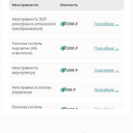
Неисправности
Стоимость
Механические повреждения
Неисправность ЭОП
Неисправность управления
(электронно-оптического
2500 ₽
Подробнее →
преобразователя)
Прочие неисправности
Поломка системы
подсветки (ИК-
1500 ₽
Подробнее →
Оптика
осветителя)
Неисправность
1000 ₽
Подробнее →
аккумулятора
Неисправность кнопок
500 ₽
Подробнее →
управления
Поломка системы
2000 ₽
Подробнее →
стабилизации
Повреждение системы
1000 ₽
Подробнее →
защиты от перегрузок