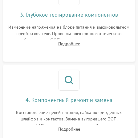
3. Глубокое тестирование компонентов
Измерение напряжения на блоке питания и высоковольтном
преобразователе. Проверка электронно-оптического
преобразователя (ЭОП) на стенде на предмет эмиссии,
Подробнее
шумов и засветок. Диагностика микросхем цифровых
моделей под микроскопом.
4. Компонентный ремонт и замена
Восстановление цепей питания, пайка поврежденных
шлейфов и контактов. Замена выгоревшего ЭОП,
неисправной ИК-подсветки или матрицы. Ультразвуковая
Подробнее
очистка плат и удаление загрязнений с линз объектива и