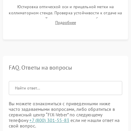
Юстировка оптической оси и прицельной метки на
коллиматорном стенде. Проверка устойчивости к отдаче на
ударном стенде. Тестирование качества изображения в
Подробнее
темноте, дальности обнаружения и корректной работы всех
режимов прицела.
FAQ. Ответы на вопросы
Вы можете ознакомиться с приведенными ниже
часто задаваемыми вопросами, либо обратиться в
сервисный центр “FIX-Veber” по следующему
телефону
+7 (800) 301-55-83
если не нашли ответ на
свой вопрос.