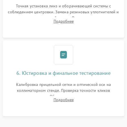
Точная установка линз и оборачивающей системы с
соблюдением центровки. Замена резиновых уплотнителей и
нанесение влагозащитной смазки. Вакуумирование корпуса
Подробнее
и заполнение его осушенным азотом или аргоном для
защиты линз от внутреннего запотевания.
6. Юстировка и финальное тестирование
Калибровка прицельной сетки и оптической оси на
коллиматорном стенде. Проверка точности кликов
механизма поправок. Обязательное испытание прицела на
Подробнее
ударном стенде для проверки устойчивости к отдаче и
гарантии сохранения точки пристрелки.