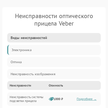
Неисправности оптического
прицела Veber
Виды неисправностей
Электроника
Оптика
Неисправность изображения
Неисправности
Стоимость
Механические повреждения
Неисправность системы
Неисправность фокусировки и оптики
1000 ₽
Подробнее →
подсветки прицела