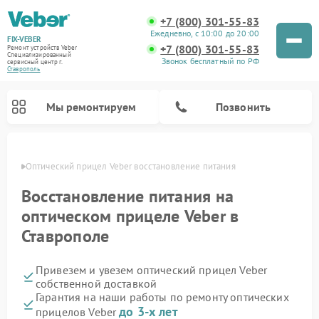
+7 (800) 301-55-83
Ежедневно, с 10:00 до 20:00
FIX-VEBER
+7 (800) 301-55-83
Ремонт устройств Veber
Специализированный
Звонок бесплатный по РФ
cервисный центр г.
Ставрополь
Мы ремонтируем
Позвонить
ополе
Оптический прицел Veber восстановление питания
Восстановление питания на
оптическом прицеле Veber в
Ремонт цифровых биноклей Veber
Ремонт прицелов ночного видения Veber
Ремонт лазерных дальномеров Veber
Ставрополе
Привезем и увезем оптический прицел Veber
собственной доставкой
Гарантия на наши работы по ремонту оптических
до 3-х лет
прицелов Veber