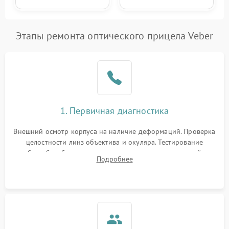
Этапы ремонта оптического прицела Veber
1. Первичная диагностика
Внешний осмотр корпуса на наличие деформаций. Проверка
целостности линз объектива и окуляра. Тестирование
работы барабанчиков ввода поправок, кольца отстройки
Подробнее
параллакса и зума. Выявление сколов, внутренних
загрязнений и нарушений герметичности.