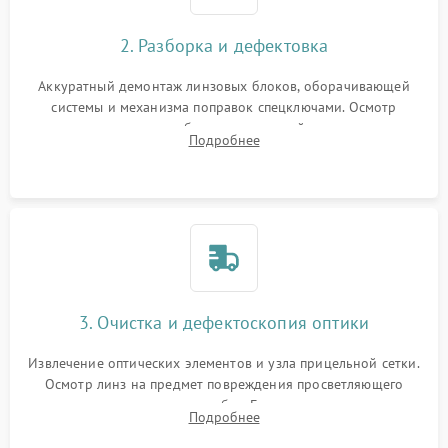
2. Разборка и дефектовка
Аккуратный демонтаж линзовых блоков, оборачивающей
системы и механизма поправок спецключами. Осмотр
внутренних резьбовых соединений, пружин и
Подробнее
уплотнительных колец. Поиск причин люфта, смещения
точки попадания или заклинивания подвижных частей.
3. Очистка и дефектоскопия оптики
Извлечение оптических элементов и узла прицельной сетки.
Осмотр линз на предмет повреждения просветляющего
покрытия или появления грибка. Бережная очистка стекол
Подробнее
спецрастворами. Проверка целостности гравированной
сетки и модуля ее подсветки.