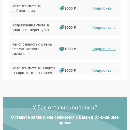
Неисправность подсветки и электроники
Поломка системы
2000 ₽
Подробнее →
стабилизации
Прочие неисправности
Повреждение системы
1000 ₽
Подробнее →
защиты от перегрузок
Электропитание
Неисправность системы
Механика
автоматического
1000 ₽
Подробнее →
отключения
Управление
Поломка системы защиты
1000 ₽
Подробнее →
от короткого замыкания
Корпус/Герметичность
Повреждение системы
Датчики
1000 ₽
Подробнее →
защиты от перегрева
У Вас остались вопросы?
Неисправность системы
защиты от
1000 ₽
Подробнее →
перенапряжения
Оставьте заявку, мы свяжемся с Вами в ближайшее
время