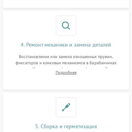
4. Ремонт механики и замена деталей
Восстановление или замена изношенных пружин,
фиксаторов и кликовых механизмов в барабанчиках
поправок. Устранение люфтов в трансфокаторе. Замена
Подробнее
поврежденных линз, разбитой сетки или восстановление
контактов в цепи подсветки прицельной марки.
5. Сборка и герметизация