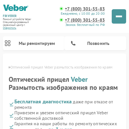
+7 (800) 301-55-83
Ежедневно, с 10:00 до 20:00
FIX-VEBER
+7 (800) 301-55-83
Ремонт устройств Veber
Специализированный
Звонок бесплатный по РФ
cервисный центр г.
Ставрополь
Мы ремонтируем
Позвонить
ополе
Оптический прицел Veber размытость изображения по краям
Оптический прицел
Veber
Размытость изображения по краям
Ремонт цифровых биноклей Veber
Ремонт прицелов ночного видения Veber
Ремонт лазерных дальномеров Veber
Бесплатная диагностика
даже при отказе от
ремонта
Привезем и увезем оптический прицел Veber
собственной доставкой
Гарантия на наши работы по ремонту оптических