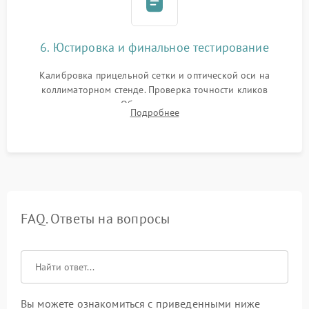
6. Юстировка и финальное тестирование
Калибровка прицельной сетки и оптической оси на
коллиматорном стенде. Проверка точности кликов
механизма поправок. Обязательное испытание прицела на
Подробнее
ударном стенде для проверки устойчивости к отдаче и
гарантии сохранения точки пристрелки.
FAQ. Ответы на вопросы
Вы можете ознакомиться с приведенными ниже