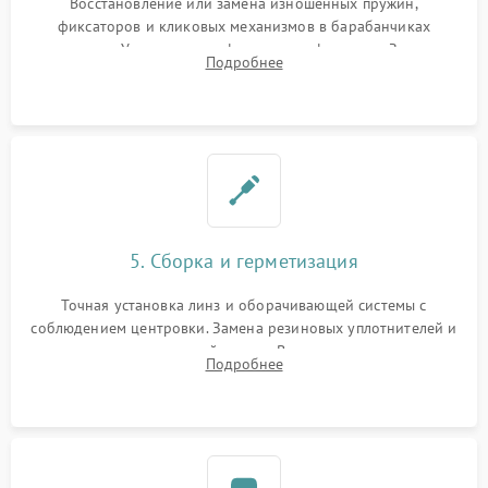
Восстановление или замена изношенных пружин,
фиксаторов и кликовых механизмов в барабанчиках
поправок. Устранение люфтов в трансфокаторе. Замена
Подробнее
поврежденных линз, разбитой сетки или восстановление
контактов в цепи подсветки прицельной марки.
5. Сборка и герметизация
Точная установка линз и оборачивающей системы с
соблюдением центровки. Замена резиновых уплотнителей и
нанесение влагозащитной смазки. Вакуумирование корпуса
Подробнее
и заполнение его осушенным азотом или аргоном для
защиты линз от внутреннего запотевания.