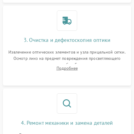
3. Очистка и дефектоскопия оптики
Извлечение оптических элементов и узла прицельной сетки.
Осмотр линз на предмет повреждения просветляющего
покрытия или появления грибка. Бережная очистка стекол
Подробнее
спецрастворами. Проверка целостности гравированной
сетки и модуля ее подсветки.
4. Ремонт механики и замена деталей