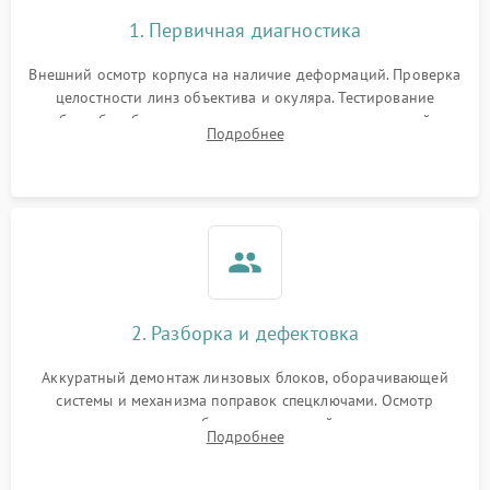
1. Первичная диагностика
Внешний осмотр корпуса на наличие деформаций. Проверка
целостности линз объектива и окуляра. Тестирование
работы барабанчиков ввода поправок, кольца отстройки
Подробнее
параллакса и зума. Выявление сколов, внутренних
загрязнений и нарушений герметичности.
2. Разборка и дефектовка
Аккуратный демонтаж линзовых блоков, оборачивающей
системы и механизма поправок спецключами. Осмотр
внутренних резьбовых соединений, пружин и
Подробнее
уплотнительных колец. Поиск причин люфта, смещения
точки попадания или заклинивания подвижных частей.