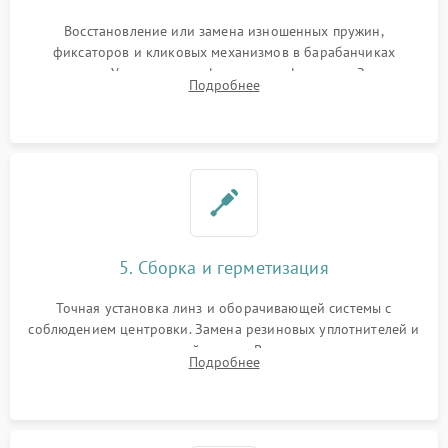
Восстановление или замена изношенных пружин,
фиксаторов и кликовых механизмов в барабанчиках
поправок. Устранение люфтов в трансфокаторе. Замена
Подробнее
поврежденных линз, разбитой сетки или восстановление
контактов в цепи подсветки прицельной марки.
5. Сборка и герметизация
Точная установка линз и оборачивающей системы с
соблюдением центровки. Замена резиновых уплотнителей и
нанесение влагозащитной смазки. Вакуумирование корпуса
Подробнее
и заполнение его осушенным азотом или аргоном для
защиты линз от внутреннего запотевания.