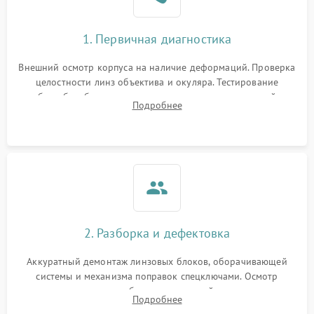
1. Первичная диагностика
Внешний осмотр корпуса на наличие деформаций. Проверка
целостности линз объектива и окуляра. Тестирование
работы барабанчиков ввода поправок, кольца отстройки
Подробнее
параллакса и зума. Выявление сколов, внутренних
загрязнений и нарушений герметичности.
2. Разборка и дефектовка
Аккуратный демонтаж линзовых блоков, оборачивающей
системы и механизма поправок спецключами. Осмотр
внутренних резьбовых соединений, пружин и
Подробнее
уплотнительных колец. Поиск причин люфта, смещения