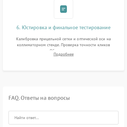
6. Юстировка и финальное тестирование
Калибровка прицельной сетки и оптической оси на
коллиматорном стенде. Проверка точности кликов
механизма поправок. Обязательное испытание прицела на
Подробнее
ударном стенде для проверки устойчивости к отдаче и
гарантии сохранения точки пристрелки.
FAQ. Ответы на вопросы