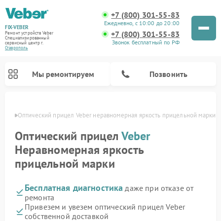
+7 (800) 301-55-83
Ежедневно, с 10:00 до 20:00
FIX-VEBER
+7 (800) 301-55-83
Ремонт устройств Veber
Специализированный
Звонок бесплатный по РФ
cервисный центр г.
Ставрополь
Мы ремонтируем
Позвонить
ополе
Оптический прицел Veber неравномерная яркость прицельной марки
Оптический прицел
Veber
Неравномерная яркость
Ремонт цифровых биноклей Veber
Ремонт прицелов ночного видения Veber
Ремонт лазерных дальномеров Veber
прицельной марки
Бесплатная диагностика
даже при отказе от
ремонта
Привезем и увезем оптический прицел Veber
собственной доставкой