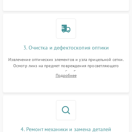
точки попадания или заклинивания подвижных частей.
3. Очистка и дефектоскопия оптики
Извлечение оптических элементов и узла прицельной сетки.
Осмотр линз на предмет повреждения просветляющего
покрытия или появления грибка. Бережная очистка стекол
Подробнее
спецрастворами. Проверка целостности гравированной
сетки и модуля ее подсветки.
4. Ремонт механики и замена деталей