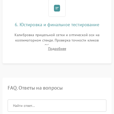
6. Юстировка и финальное тестирование
Калибровка прицельной сетки и оптической оси на
коллиматорном стенде. Проверка точности кликов
механизма поправок. Обязательное испытание прицела на
Подробнее
ударном стенде для проверки устойчивости к отдаче и
гарантии сохранения точки пристрелки.
FAQ. Ответы на вопросы