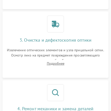
точки попадания или заклинивания подвижных частей.
3. Очистка и дефектоскопия оптики
Извлечение оптических элементов и узла прицельной сетки.
Осмотр линз на предмет повреждения просветляющего
покрытия или появления грибка. Бережная очистка стекол
Подробнее
спецрастворами. Проверка целостности гравированной
сетки и модуля ее подсветки.
4. Ремонт механики и замена деталей