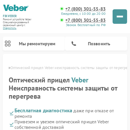
+7 (800) 301-55-83
Ежедневно, с 10:00 до 20:00
FIX-VEBER
+7 (800) 301-55-83
Ремонт устройств Veber
Специализированный
Звонок бесплатный по РФ
cервисный центр г.
Ставрополь
Мы ремонтируем
Позвонить
ополе
Оптический прицел Veber неисправность системы защиты от перегрев
Оптический прицел
Veber
Неисправность системы защиты от
Ремонт цифровых биноклей Veber
Ремонт прицелов ночного видения Veber
Ремонт лазерных дальномеров Veber
перегрева
Бесплатная диагностика
даже при отказе от
ремонта
Привезем и увезем оптический прицел Veber
собственной доставкой