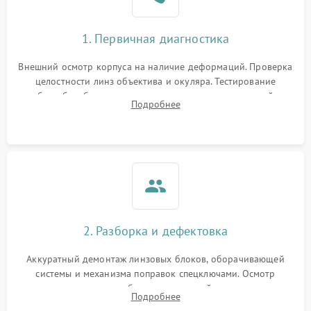
1. Первичная диагностика
Внешний осмотр корпуса на наличие деформаций. Проверка
целостности линз объектива и окуляра. Тестирование
работы барабанчиков ввода поправок, кольца отстройки
Подробнее
параллакса и зума. Выявление сколов, внутренних
загрязнений и нарушений герметичности.
2. Разборка и дефектовка
Аккуратный демонтаж линзовых блоков, оборачивающей
системы и механизма поправок спецключами. Осмотр
внутренних резьбовых соединений, пружин и
Подробнее
уплотнительных колец. Поиск причин люфта, смещения