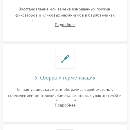
Восстановление или замена изношенных пружин,
фиксаторов и кликовых механизмов в барабанчиках
поправок. Устранение люфтов в трансфокаторе. Замена
Подробнее
поврежденных линз, разбитой сетки или восстановление
контактов в цепи подсветки прицельной марки.
5. Сборка и герметизация
Точная установка линз и оборачивающей системы с
соблюдением центровки. Замена резиновых уплотнителей и
нанесение влагозащитной смазки. Вакуумирование корпуса
Подробнее
и заполнение его осушенным азотом или аргоном для
защиты линз от внутреннего запотевания.