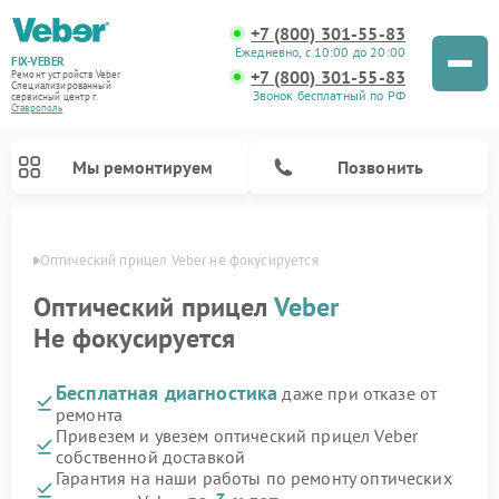
+7 (800) 301-55-83
Ежедневно, с 10:00 до 20:00
FIX-VEBER
+7 (800) 301-55-83
Ремонт устройств Veber
Специализированный
Звонок бесплатный по РФ
cервисный центр г.
Ставрополь
Мы ремонтируем
Позвонить
ополе
Оптический прицел Veber не фокусируется
Оптический прицел
Veber
Не фокусируется
Ремонт цифровых биноклей Veber
Ремонт прицелов ночного видения Veber
Ремонт лазерных дальномеров Veber
Бесплатная диагностика
даже при отказе от
ремонта
Привезем и увезем оптический прицел Veber
собственной доставкой
Гарантия на наши работы по ремонту оптических