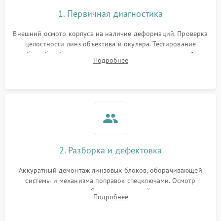
1. Первичная диагностика
Внешний осмотр корпуса на наличие деформаций. Проверка
целостности линз объектива и окуляра. Тестирование
работы барабанчиков ввода поправок, кольца отстройки
Подробнее
параллакса и зума. Выявление сколов, внутренних
загрязнений и нарушений герметичности.
2. Разборка и дефектовка
Аккуратный демонтаж линзовых блоков, оборачивающей
системы и механизма поправок спецключами. Осмотр
внутренних резьбовых соединений, пружин и
Подробнее
уплотнительных колец. Поиск причин люфта, смещения
точки попадания или заклинивания подвижных частей.