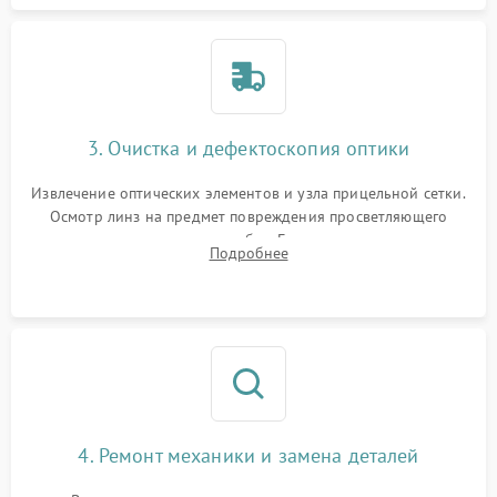
3. Очистка и дефектоскопия оптики
Извлечение оптических элементов и узла прицельной сетки.
Осмотр линз на предмет повреждения просветляющего
покрытия или появления грибка. Бережная очистка стекол
Подробнее
спецрастворами. Проверка целостности гравированной
сетки и модуля ее подсветки.
4. Ремонт механики и замена деталей