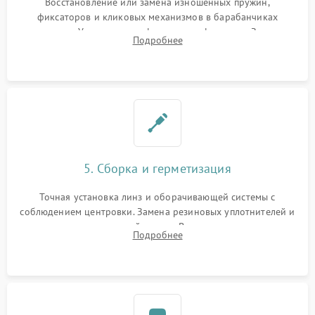
Восстановление или замена изношенных пружин,
фиксаторов и кликовых механизмов в барабанчиках
поправок. Устранение люфтов в трансфокаторе. Замена
Подробнее
поврежденных линз, разбитой сетки или восстановление
контактов в цепи подсветки прицельной марки.
5. Сборка и герметизация
Точная установка линз и оборачивающей системы с
соблюдением центровки. Замена резиновых уплотнителей и
нанесение влагозащитной смазки. Вакуумирование корпуса
Подробнее
и заполнение его осушенным азотом или аргоном для
защиты линз от внутреннего запотевания.