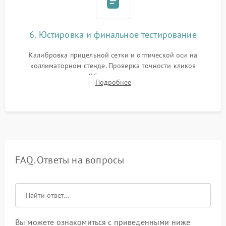
6. Юстировка и финальное тестирование
Калибровка прицельной сетки и оптической оси на
коллиматорном стенде. Проверка точности кликов
механизма поправок. Обязательное испытание прицела на
Подробнее
ударном стенде для проверки устойчивости к отдаче и
гарантии сохранения точки пристрелки.
FAQ. Ответы на вопросы
Вы можете ознакомиться с приведенными ниже