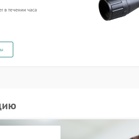
r в течении часа
ны
цию