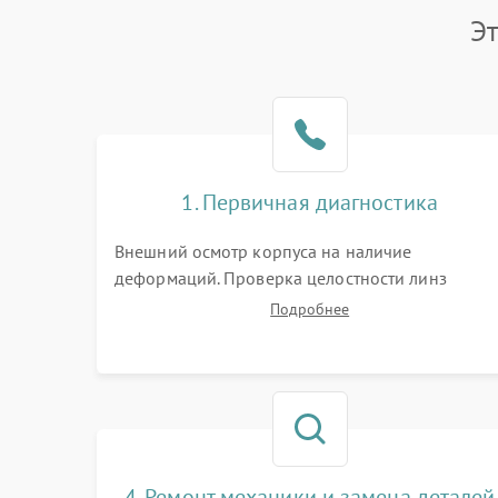
Э
1. Первичная диагностика
Внешний осмотр корпуса на наличие
деформаций. Проверка целостности линз
объектива и окуляра. Тестирование работы
Подробнее
барабанчиков ввода поправок, кольца
отстройки параллакса и зума. Выявление сколов
внутренних загрязнений и нарушений
герметичности.
4. Ремонт механики и замена деталей