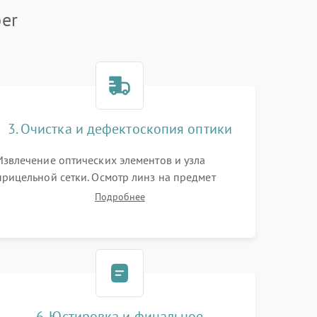
er
3. Очистка и дефектоскопия оптики
Извлечение оптических элементов и узла
прицельной сетки. Осмотр линз на предмет
повреждения просветляющего покрытия или
Подробнее
появления грибка. Бережная очистка стекол
спецрастворами. Проверка целостности
гравированной сетки и модуля ее подсветки.
6. Юстировка и финальное