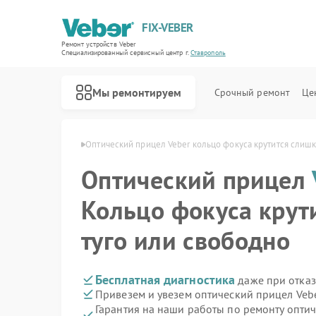
FIX-VEBER
Ремонт устройств Veber
Специализированный cервисный центр г.
Ставрополь
Мы ремонтируем
Срочный ремонт
Це
 Veber в Ставрополе
Оптический прицел Veber кольцо фокуса крутится слишк
Оптический прицел
Кольцо фокуса крут
Ремонт цифровых биноклей Veber
Ремонт прицелов ночного видения Veber
Ремонт лазерных дальномеров Veber
туго или свободно
Бесплатная диагностика
даже при отказ
Привезем и увезем оптический прицел Veb
Гарантия на наши работы по ремонту опти