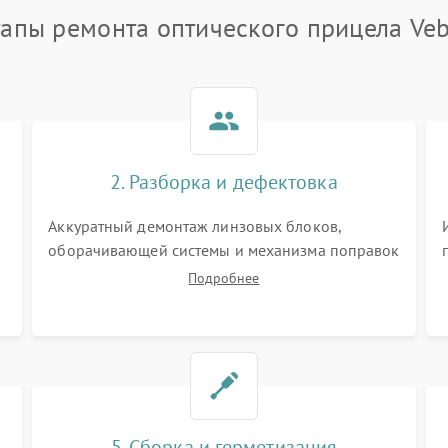
тапы ремонта оптического прицела Veb
2. Разборка и дефектовка
Аккуратный демонтаж линзовых блоков,
оборачивающей системы и механизма поправок
спецключами. Осмотр внутренних резьбовых
Подробнее
соединений, пружин и уплотнительных колец.
,
Поиск причин люфта, смещения точки
попадания или заклинивания подвижных
частей.
5. Сборка и герметизация