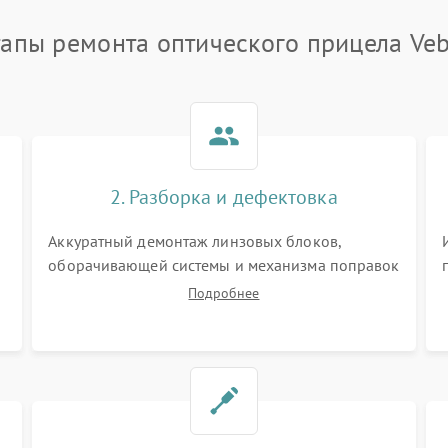
тапы ремонта оптического прицела Veb
2. Разборка и дефектовка
Аккуратный демонтаж линзовых блоков,
оборачивающей системы и механизма поправок
спецключами. Осмотр внутренних резьбовых
Подробнее
соединений, пружин и уплотнительных колец.
,
Поиск причин люфта, смещения точки
попадания или заклинивания подвижных
частей.