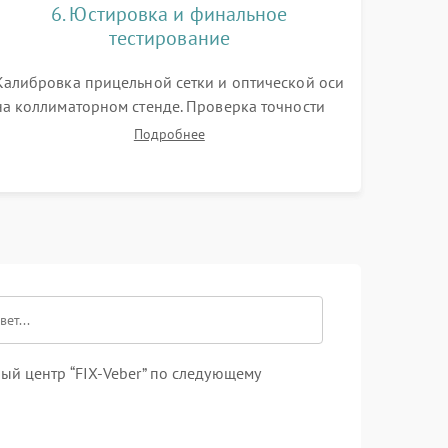
6. Юстировка и финальное
тестирование
Калибровка прицельной сетки и оптической оси
на коллиматорном стенде. Проверка точности
кликов механизма поправок. Обязательное
Подробнее
испытание прицела на ударном стенде для
проверки устойчивости к отдаче и гарантии
сохранения точки пристрелки.
ый центр “FIX-Veber” по следующему