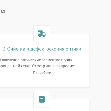
er
3. Очистка и дефектоскопия оптики
Извлечение оптических элементов и узла
прицельной сетки. Осмотр линз на предмет
повреждения просветляющего покрытия или
Подробнее
появления грибка. Бережная очистка стекол
спецрастворами. Проверка целостности
гравированной сетки и модуля ее подсветки.