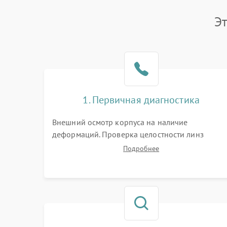
Э
1. Первичная диагностика
Внешний осмотр корпуса на наличие
деформаций. Проверка целостности линз
объектива и окуляра. Тестирование работы
Подробнее
барабанчиков ввода поправок, кольца
отстройки параллакса и зума. Выявление сколов
внутренних загрязнений и нарушений
герметичности.