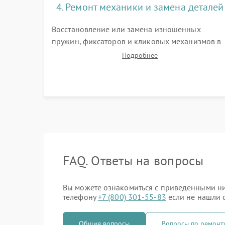
4. Ремонт механики и замена деталей
Восстановление или замена изношенных
пружин, фиксаторов и кликовых механизмов в
барабанчиках поправок. Устранение люфтов в
Подробнее
трансфокаторе. Замена поврежденных линз,
разбитой сетки или восстановление контактов 
цепи подсветки прицельной марки.
FAQ. Ответы на вопросы
Вы можете ознакомиться с приведенными ниж
телефону
+7 (800) 301-55-83
если не нашли о
Общие вопросы
Вопросы по ремонт