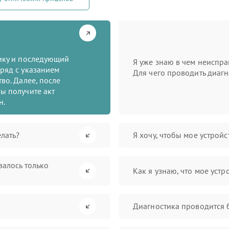
тику и последующий
Я уже знаю в чем неиспра
ряд с указанием
Для чего проводить диагн
во. Далее, после
ы получите акт
н.
лать?
Я хочу, чтобы мое устрой
валось только
Как я узнаю, что мое устр
Диагностика проводится 