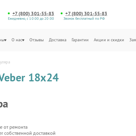
+7 (800) 301-55-83
+7 (800) 301-55-83
Ежедневно, с 10:00 до 20:00
Звонок бесплатный по РФ
ны
О нас
Отзывы
Доставка
Гарантии
Акции и скидки
Зая
куляра
Veber 18x24
ра
е от ремонта
er собственной доставкой