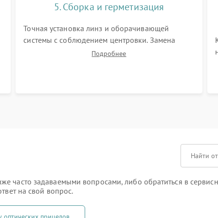
5. Сборка и герметизация
Точная установка линз и оборачивающей
системы с соблюдением центровки. Замена
резиновых уплотнителей и нанесение
Подробнее
влагозащитной смазки. Вакуумирование корпуса
в
и заполнение его осушенным азотом или
аргоном для защиты линз от внутреннего
запотевания.
е часто задаваемыми вопросами, либо обратиться в сервисн
твет на свой вопрос.
у оптических прицелов