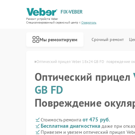
FIX-VEBER
Ремонт устройств Veber
Специализированный cервисный центр г.
Ставрополь
Мы ремонтируем
Срочный ремонт
Це
GB FD  в Ставрополе
Оптический прицел Veber 18x24 GB FD  повреждение о
Оптический прицел
GB FD
Ремонт цифровых биноклей Veber
Ремонт прицелов ночного видения Veber
Ремонт лазерных дальномеров Veber
Повреждение окуля
от 475 руб.
Стоимость ремонта
Бесплатная диагностика
даже при отказ
Привезем и увезем оптический прицел Veb