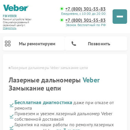
+7 (800) 301-55-83
Ежедневно, с 10:00 до 20:00
FIX-VEBER
+7 (800) 301-55-83
Ремонт устройств Veber
Специализированный
Звонок бесплатный по РФ
cервисный центр г.
Ставрополь
Мы ремонтируем
Позвонить
ополе
Лазерные дальномеры Veber замыкание цепи
Лазерные дальномеры
Veber
Замыкание цепи
Ремонт прицелов ночного видения Veber
Ремонт оптических прицелов Veber
Ремонт цифровых биноклей Veber
Бесплатная диагностика
даже при отказе от
ремонта
Привезем и увезем лазерный дальномер Veber
собственной доставкой
Гарантия на наши работы по ремонту лазерных