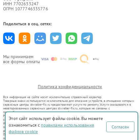
ИНН 7702633247
ОГРН 1077746335776
Поделиться в соц. сетях:
Мы принимаем
все формы оплаты
Политика конфиденциальности
Вся информация на сайте носит исключительно справочный характер.
Товарные знаки используются исключительно для описания устройств, в отношении которых
сервисные центры stv.veber-fix.ru предоставляют услуги по ремонту. Услуги оказываются в
неавторизованных сервисных центрах stv.veber-fix.ru, которые не связаны с
правообладателями товарных знаков или их официальными представителями.
Ремонт осуществляется для устройств, уже введенных в гражданский оборот в соответствии
Этот сайт использует файлы cookie. Вы можете
со статьей 1487 ГК РФ.
Использование товарных знаков не преследует цели индивидуализации услуг или введения
ознакомиться с
правилами использования
Согласен
потребителей в заблуждение, а служит для информирования о предоставляемых услугах по
ремонту техники указанных брендов.
файлов cookie
Представленная на сайте информация не является публичной офертой, определяемой
положениями Статьи 437(2) Гражданского кодекса РФ