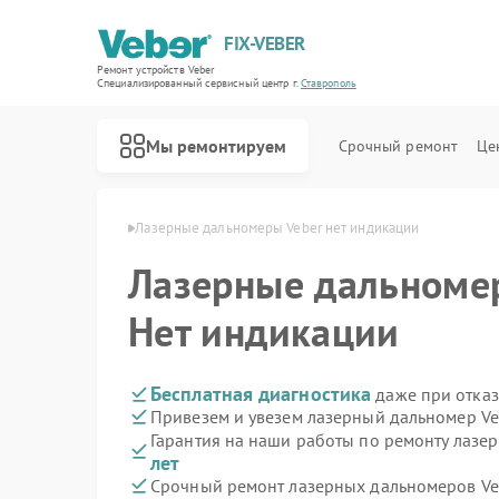
FIX-VEBER
Ремонт устройств Veber
Специализированный cервисный центр г.
Ставрополь
Мы ремонтируем
Срочный ремонт
Це
 Veber в Ставрополе
Лазерные дальномеры Veber нет индикации
Лазерные дальном
Нет индикации
Ремонт оптических прицелов Veber
Ремонт цифровых биноклей Veber
Ремонт прицелов ночного видения Veber
Бесплатная диагностика
даже при отказ
Привезем и увезем лазерный дальномер Ve
Гарантия на наши работы по ремонту лазе
лет
Срочный ремонт лазерных дальномеров Veb