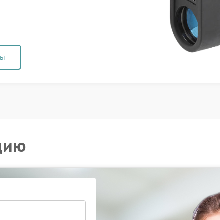
ны
цию