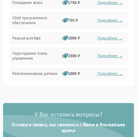
Попадание влаги
1750 ₽
Подробнее →
Управление
Сбой программного
Электропитание
750 ₽
Подробнее →
обеспечения
Корпус/Герметичность
Разрыв шлейфа
1000 ₽
Подробнее →
Электроника/Механические
Перегорание платы
2500 ₽
Подробнее →
управления
Электроника/Оптика
Размагничивание датчика
1000 ₽
Подробнее →
Поломка инфракрасного
1500 ₽
Подробнее →
датчика
Неправильная передача
750 ₽
Подробнее →
У Вас остались вопросы?
цветов дисплея
Оставьте заявку, мы свяжемся с Вами в ближайшее
Разрядка аккумулятора за
время
1000 ₽
Подробнее →
коркое время