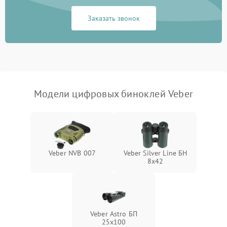
Заказать звонок
Перегрев устройства
1500 ₽
Подробнее →
Модели цифровых биноклей Veber
Veber NVB 007
Veber Silver Line БН
8x42
Veber Astro БП
25x100