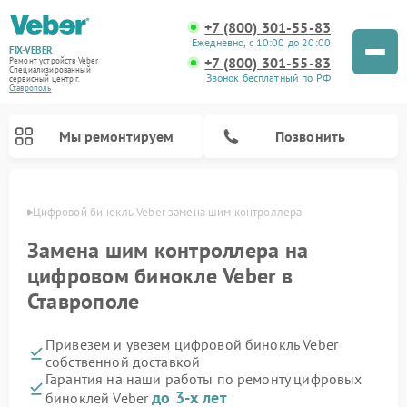
+7 (800) 301-55-83
Ежедневно, с 10:00 до 20:00
FIX-VEBER
+7 (800) 301-55-83
Ремонт устройств Veber
Специализированный
Звонок бесплатный по РФ
cервисный центр г.
Ставрополь
Мы ремонтируем
Позвонить
ополе
Цифровой бинокль Veber замена шим контроллера
Замена шим контроллера на
цифровом бинокле Veber в
Ремонт оптических прицелов Veber
Ремонт прицелов ночного видения Veber
Ремонт лазерных дальномеров Veber
Ставрополе
Привезем и увезем цифровой бинокль Veber
собственной доставкой
Гарантия на наши работы по ремонту цифровых
до 3-х лет
биноклей Veber