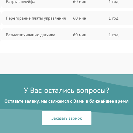
Разрыв шлейфа
60 мин
1 год
Перегорание платы управления
60 мин
1 год
Размагничивание датчика
60 мин
1 год
Поломка инфракрасного датчика
60 мин
1 год
Неправильная передача цветов
60 мин
1 год
дисплея
У Вас остались вопросы?
Разрядка аккумулятора за коркое
60 мин
1 год
время
Оставьте заявку, мы свяжемся с Вами в ближайшее время
Перегрев устройства
60 мин
1 год
Заказать звонок