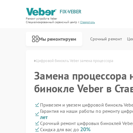
FIX-VEBER
Ремонт устройств Veber
Специализированный cервисный центр г.
Ставрополь
Мы ремонтируем
Срочный ремонт
Це
Veber в Ставрополе
Цифровой бинокль Veber замена процессора
Замена процессора 
бинокле Veber в Ста
Ремонт оптических прицелов Veber
Ремонт прицелов ночного видения Veber
Ремонт лазерных дальномеров Veber
Привезем и увезем цифровой бинокль Vebe
Гарантия на наши работы по ремонту циф
лет
Срочный ремонт цифровых биноклей Veber 
20%
Скидка для вас до