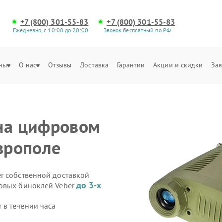
+7 (800) 301-55-83
+7 (800) 301-55-83
Ежедневно, с 10:00 до 20:00
Звонок бесплатный по РФ
ны
О нас
Отзывы
Доставка
Гарантии
Акции и скидки
Зая
на цифровом
врополе
r собственной доставкой
до 3-х
ровых биноклей Veber
в течении часа