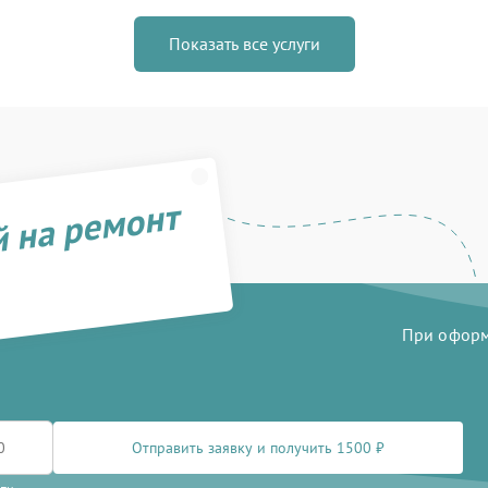
Показать все услуги
й на ремонт
При оформл
Отправить заявку и получить 1500 ₽