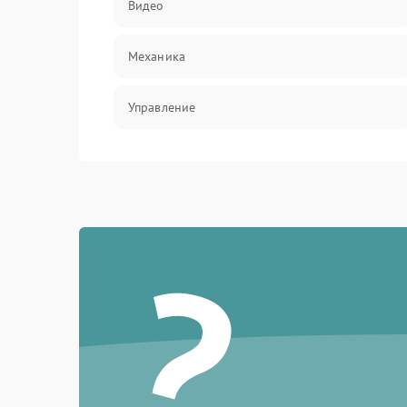
Видео
Механика
Управление
Электропитание
Корпус/Герметичность
?
Электроника/Механические
Электроника/Оптика