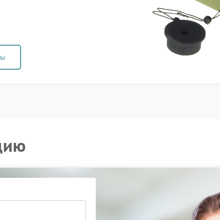
ны
цию