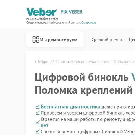
FIX-VEBER
Ремонт устройств Veber
Специализированный cервисный центр г.
Ставрополь
Мы ремонтируем
Срочный ремонт
Це
Veber в Ставрополе
Цифровой бинокль Veber поломка креплений объектива
Цифровой бинокль
Поломка креплений
Ремонт оптических прицелов Veber
Ремонт прицелов ночного видения Veber
Ремонт лазерных дальномеров Veber
Бесплатная диагностика
даже при отказ
Привезем и увезем цифровой бинокль Vebe
Гарантия на наши работы по ремонту циф
лет
Срочный ремонт цифровых биноклей Veber 