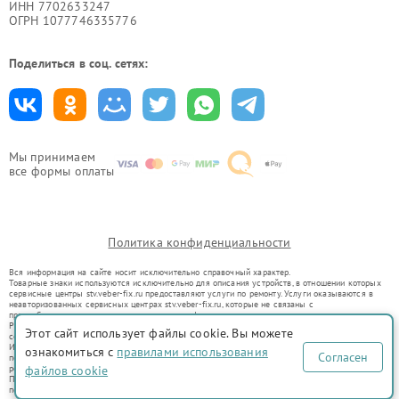
ИНН 7702633247
ОГРН 1077746335776
Поделиться в соц. сетях:
Мы принимаем
все формы оплаты
Политика конфиденциальности
Вся информация на сайте носит исключительно справочный характер.
Товарные знаки используются исключительно для описания устройств, в отношении которых
сервисные центры stv.veber-fix.ru предоставляют услуги по ремонту. Услуги оказываются в
неавторизованных сервисных центрах stv.veber-fix.ru, которые не связаны с
правообладателями товарных знаков или их официальными представителями.
Ремонт осуществляется для устройств, уже введенных в гражданский оборот в соответствии
Этот сайт использует файлы cookie. Вы можете
со статьей 1487 ГК РФ.
Использование товарных знаков не преследует цели индивидуализации услуг или введения
ознакомиться с
правилами использования
Согласен
потребителей в заблуждение, а служит для информирования о предоставляемых услугах по
ремонту техники указанных брендов.
файлов cookie
Представленная на сайте информация не является публичной офертой, определяемой
положениями Статьи 437(2) Гражданского кодекса РФ