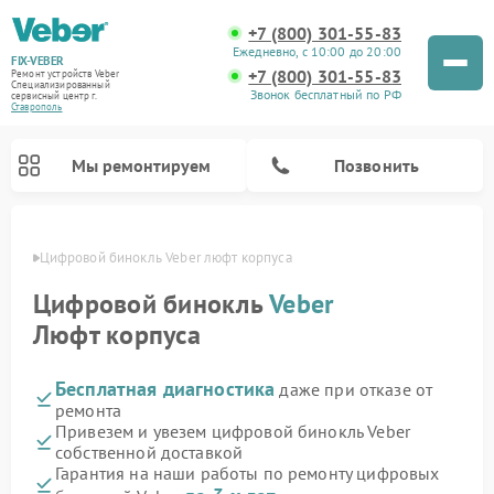
+7 (800) 301-55-83
Ежедневно, с 10:00 до 20:00
FIX-VEBER
+7 (800) 301-55-83
Ремонт устройств Veber
Специализированный
Звонок бесплатный по РФ
cервисный центр г.
Ставрополь
Мы ремонтируем
Позвонить
ополе
Цифровой бинокль Veber люфт корпуса
Цифровой бинокль
Veber
Люфт корпуса
Ремонт оптических прицелов Veber
Ремонт прицелов ночного видения Veber
Ремонт лазерных дальномеров Veber
Бесплатная диагностика
даже при отказе от
ремонта
Привезем и увезем цифровой бинокль Veber
собственной доставкой
Гарантия на наши работы по ремонту цифровых